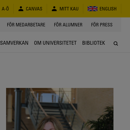
A-Ö
CANVAS
MITT KAU
ENGLISH
FÖR MEDARBETARE
FÖR ALUMNER
FÖR PRESS
SAMVERKAN
OM UNIVERSITETET
BIBLIOTEK