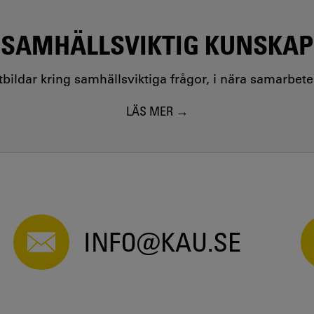
SAMHÄLLSVIKTIG KUNSKAP
utbildar kring samhällsviktiga frågor, i nära samarbet
LÄS MER
INFO@KAU.SE