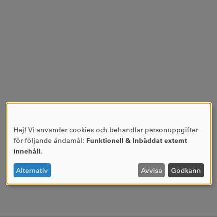
Hej! Vi använder cookies och behandlar personuppgifter
ANVÄNDNING
för följande ändamål:
Funktionell & Inbäddat externt
AV
innehåll
.
PERSONUPPGIFTER
OCH
Alternativ
Avvisa
Godkänn
COOKIES