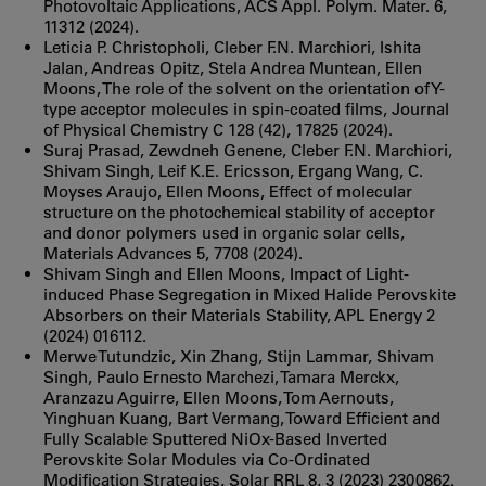
Photovoltaic Applications, ACS Appl. Polym. Mater. 6,
11312 (2024).
Leticia P. Christopholi, Cleber F.N. Marchiori, Ishita
Jalan, Andreas Opitz, Stela Andrea Muntean, Ellen
Moons, The role of the solvent on the orientation of Y-
type acceptor molecules in spin-coated films, Journal
of Physical Chemistry C 128 (42), 17825 (2024).
Suraj Prasad, Zewdneh Genene, Cleber F.N. Marchiori,
Shivam Singh, Leif K.E. Ericsson, Ergang Wang, C.
Moyses Araujo, Ellen Moons, Effect of molecular
structure on the photochemical stability of acceptor
and donor polymers used in organic solar cells,
Materials Advances 5, 7708 (2024).
Shivam Singh and Ellen Moons, Impact of Light-
induced Phase Segregation in Mixed Halide Perovskite
Absorbers on their Materials Stability, APL Energy 2
(2024) 016112.
Merwe Tutundzic, Xin Zhang, Stijn Lammar, Shivam
Singh, Paulo Ernesto Marchezi, Tamara Merckx,
Aranzazu Aguirre, Ellen Moons, Tom Aernouts,
Yinghuan Kuang, Bart Vermang, Toward Efficient and
Fully Scalable Sputtered NiOx-Based Inverted
Perovskite Solar Modules via Co-Ordinated
Modification Strategies, Solar RRL 8, 3 (2023) 2300862.