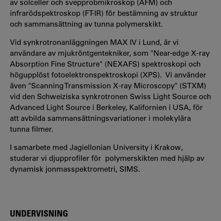
av solceller och svepprobmikroskop (AFM) och
infrarödspektroskop (FT-IR) för bestämning av struktur
och sammansättning av tunna polymerskikt.
Vid synkrotronanläggningen MAX IV i Lund, är vi
användare av mjukröntgentekniker, som "Near-edge X-ray
Absorption Fine Structure" (NEXAFS) spektroskopi och
högupplöst fotoelektronspektroskopi (XPS). Vi använder
även "Scanning Transmission X-ray Microscopy" (STXM)
vid den Schweiziska synkrotronen Swiss Light Source och
Advanced Light Source i Berkeley, Kalifornien i USA, för
att avbilda sammansättningsvariationer i molekylära
tunna filmer.
I samarbete med Jagiellonian University i Krakow,
studerar vi djupprofiler för polymerskikten med hjälp av
dynamisk jonmasspektrometri, SIMS.
UNDERVISNING