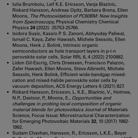
Iulia Brumboiu, Leif K.E. Ericsson, Vanja Blazinic,
Rickard Hansson, Andreas Opitz, Barbara Brena, Ellen
Moons,
The Photooxidation of PC60BM: New Insights
from Spectroscopy,
Physical Chemistry Chemical
Physics
24 (
2022) 25753-25766.
Isidora Susic, Kassio P. S. Zanoni, Abhyuday Paliwal,
Ismail C. Kaya, Zafer Hawash, Michele Sessolo, Ellen
Moons, Henk J. Bolink, Intrinsic organic
semiconductors as hole transport layers in p-i-n
perovskite solar cells, Solar RRL 6, 4 (2022) 2100882.
Lidon Gil-Escrig, Chris Dreessen, Francisco Palazon,
Zafer Hawash, Ellen Moons, Steve Albrecht, Michele
Sessolo, Henk Bolink, Efficient wide-bandgap mixed-
cation and mixed-halide perovskite solar cells by
vacuum deposition, ACS Energy Letters 6 (2021) 827.
Rickard Hansson, Ericsson, L. K.E., Blazinic, V., Holmes,
N.P., Dastoor, P., Moons, E.,
Opportunities and
challenges in probing local composition of organic
material blends for photovoltaics
Journal of Materials
Science, Focus Issue: Microstructural Characterization
for Emerging Photovoltaic Materials
32
, 10 (2017) 1982-
1992.
Sudam Chavhan, Hansson, R., Ericsson, L.K.E., Beyer