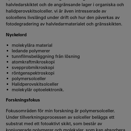
halvledarskiktet och de angränsande lager i organiska och
halidperovskitsolceller. vi är även intresserade av
solcellens livslängd under drift och hur den påverkas av
fotodegradering av halvledarmaterialet och gränsskikten.
Nyckelord
molekylära material
ledande polymerer
tunnfilmsbeläggning från lösning
atomkraftmikroskopi
svepprobmikroskopi
röntgenspektroskopi
polymersolceller
Halidperovskitsolceller
molekylär optoelektronik.
Forskningsfokus
Fokusområden för min forskning är polymersolceller.
Under tillverkningsprocessen av solceller beläggs ett
substrat med ett fotoaktivt skikt, som består av
konjugerade polymerer och molekyler, som kan absorbera