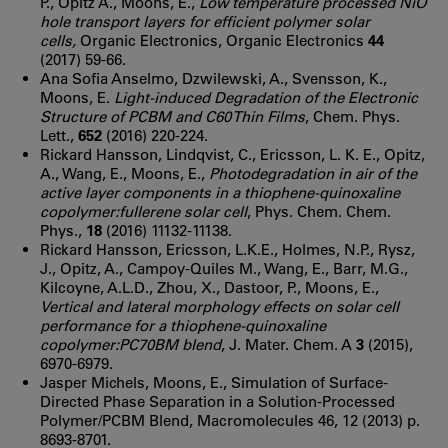
P., Opitz A., Moons, E.,
Low temperature processed NiO
hole transport layers for efficient polymer solar
cells,
Organic Electronics, Organic Electronics
44
(2017) 59-66.
Ana Sofia Anselmo, Dzwilewski, A., Svensson, K.,
Moons, E.
Light-induced Degradation of the Electronic
Structure of PCBM and C60 Thin Films
, Chem. Phys.
Lett.,
652
(2016) 220-224.
Rickard Hansson, Lindqvist, C., Ericsson, L. K. E., Opitz,
A., Wang, E., Moons, E.,
Photodegradation in air of the
active layer components in a thiophene-quinoxaline
copolymer:fullerene solar cell
, Phys. Chem. Chem.
Phys.,
18
(2016) 11132-11138.
Rickard Hansson, Ericsson, L.K.E., Holmes, N.P., Rysz,
J., Opitz, A., Campoy-Quiles M., Wang, E., Barr, M.G.,
Kilcoyne, A.L.D., Zhou, X., Dastoor, P., Moons, E.,
Vertical and lateral morphology effects on solar cell
performance for a thiophene-quinoxaline
copolymer:PC70BM blend
, J. Mater. Chem. A
3
(2015),
6970-6979.
Jasper Michels, Moons, E., Simulation of Surface-
Directed Phase Separation in a Solution-Processed
Polymer/PCBM Blend, Macromolecules 46, 12 (2013) p.
8693-8701.