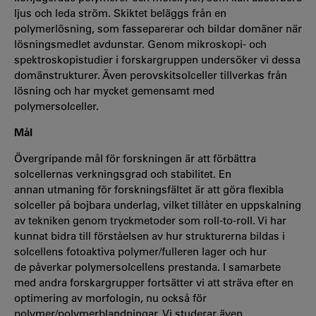
ljus och leda ström. Skiktet beläggs från en
polymerlösning, som fasseparerar och bildar domäner när
lösningsmedlet avdunstar. Genom mikroskopi- och
spektroskopistudier i forskargruppen undersöker vi dessa
domänstrukturer. Även perovskitsolceller tillverkas från
lösning och har mycket gemensamt med
polymersolceller.
Mål
Övergripande mål för forskningen är att förbättra
solcellernas verkningsgrad och stabilitet. En
annan utmaning för forskningsfältet är att göra flexibla
solceller på bojbara underlag, vilket tillåter en uppskalning
av tekniken genom tryckmetoder som roll-to-roll. Vi har
kunnat bidra till förståelsen av hur strukturerna bildas i
solcellens fotoaktiva polymer/fulleren lager och hur
de påverkar polymersolcellens prestanda. I samarbete
med andra forskargrupper fortsätter vi att sträva efter en
optimering av morfologin, nu också för
polymer/polymerblandningar. Vi studerar även