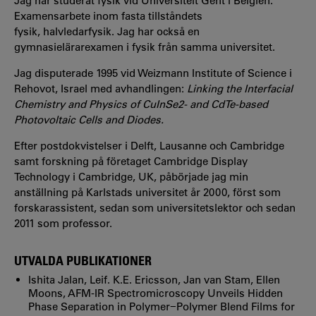
Jag har studerat fysik vid Universiteit Gent i Belgien.
Examensarbete inom fasta tillståndets
fysik, halvledarfysik. Jag har också en
gymnasielärarexamen i fysik från samma universitet.
Jag disputerade 1995 vid Weizmann Institute of Science i
Rehovot, Israel med avhandlingen:
Linking the Interfacial
Chemistry and Physics of CuInSe2- and CdTe-based
Photovoltaic Cells and Diodes.
Efter postdokvistelser i Delft, Lausanne och Cambridge
samt forskning på företaget Cambridge Display
Technology i Cambridge, UK, påbörjade jag min
anställning på Karlstads universitet år 2000, först som
forskarassistent, sedan som universitetslektor och sedan
2011 som professor.
UTVALDA PUBLIKATIONER
Ishita Jalan, Leif. K.E. Ericsson, Jan van Stam, Ellen
Moons, AFM-IR Spectromicroscopy Unveils Hidden
Phase Separation in Polymer−Polymer Blend Films for