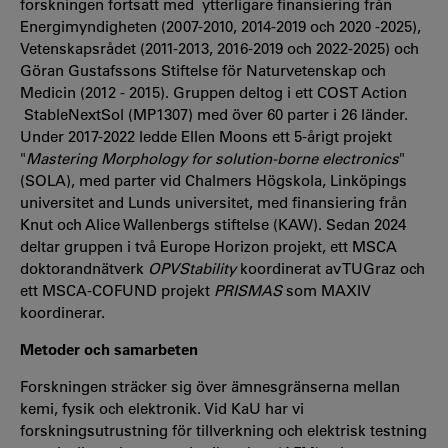
forskningen fortsatt med ytterligare finansiering från
Energimyndigheten (2007-2010, 2014-2019 och 2020 -2025),
Vetenskapsrådet (2011-2013, 2016-2019 och 2022-2025) och
Göran Gustafssons Stiftelse för Naturvetenskap och
Medicin (2012 - 2015). Gruppen deltog i ett COST Action
StableNextSol (MP1307) med över 60 parter i 26 länder.
Under 2017-2022 ledde Ellen Moons ett 5-årigt projekt
"
Mastering Morphology for solution-borne electronics
"
(SOLA), med parter vid Chalmers Högskola, Linköpings
universitet and Lunds universitet, med finansiering från
Knut och Alice Wallenbergs stiftelse (KAW). Sedan 2024
deltar gruppen i två Europe Horizon projekt, ett MSCA
doktorandnätverk
OPVStability
koordinerat av TUGraz och
ett MSCA-COFUND projekt
PRISMAS
som MAXIV
koordinerar.
Metoder och samarbeten
Forskningen sträcker sig över ämnesgränserna mellan
kemi, fysik och elektronik. Vid KaU har vi
forskningsutrustning för tillverkning och elektrisk testning