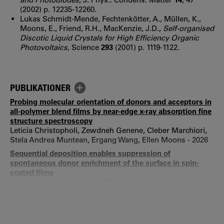
(2002) p. 12235-12260.
Lukas Schmidt-Mende, Fechtenkötter, A., Müllen, K.,
Moons, E., Friend, R.H., MacKenzie, J.D.,
Self-organised
Discotic Liquid Crystals for High Efficiency Organic
Photovoltaics,
Science
293
(2001) p. 1119-1122.
PUBLIKATIONER
Probing molecular orientation of donors and acceptors in
all-polymer blend films by near-edge x-ray absorption fine
structure spectroscopy
Leticia Christopholi, Zewdneh Genene, Cleber Marchiori,
Stela Andrea Muntean, Ergang Wang, Ellen Moons - 2026
Sequential deposition enables suppression of
spontaneous donor enrichment of the surface in spin-
coated films
Leticia Christopholi, Paweł Dąbczyński, Saurabh Pareek,
Ewa Partyka-Jankowska, Marcin Zając, Stela Andrea
Muntean, Ellen Moons - 2026
The role of the donor in the light-induced degradation of
Y6 non-fullerene acceptors in PM6:Y6 blend films