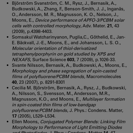
Björström Svanström, C. M., Rysz, J., Bernasik, A.,
Budkowski, A., Zhang, F., Benson-Smith, J. J., Inganäs,
O., Andersson, M. R., Magnusson, K. O., Nelson, J.,
Moons, E.,
Device performance of APFO-3/PCBM solar
cells with controlled morphology
, Adv. Mater.
21
, 43
(2009), p.4398-4403.
Somsakul Watcharinyanon, Puglia,C., Göthelid, E., Jan-
E. Bäckvall, J.-E., Moons, E., and Johansson, L. S. O.,
Molecular orientation of thiol-derivatized
tetraphenylporphyrin on gold studied by XPS and
NEXAFS
, Surface Science
603
, 7 (2009), p.1026-33.
Svante Nilsson, Bernasik, A., Budkowski, A., Moons, E.,
Morphology and phase segregation of spin-casted
films of polyfluorene/PCBM blends,
Macromolecules
40
, 23 (2007), p. 8291-8301
Cecilia M. Björström, Bernasik, A., Rysz, J., Budkowski,
A., Nilsson, S., Svensson, M., Andersson, M.R.,
Magnusson, K.O., and Moons, E.,
Multilayer formation
in spin-coated thin films of low-bandgap
polyfluorene:PCBM blends
, J. Phys.: Condens. Matter,
17
(2005), L529–L534.
Ellen Moons,
Conjugated Polymer Blends: Linking Film
Morphology to Performance of Light Emitting Diodes
and Photodiodes
, J. Phys.: Condens. Matter
14
, 47