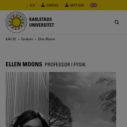
Hoppa
A-Ö
CANVAS
MITT KAU
till
huvudinnehåll
KARLSTADS
UNIVERSITET
Länkstig
KAU.SE
>
Forskare
> Ellen Moons
ELLEN MOONS
PROFESSOR I FYSIK