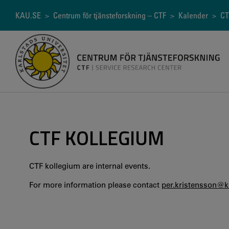
Hoppa
till
Länkstig
KAU.SE
>
Centrum för tjänsteforskning – CTF
>
Kalender
> CTF
huvudinnehåll
CTF KOLLEGIUM
CTF kollegium are internal events.
For more information please contact
per.kristensson@k