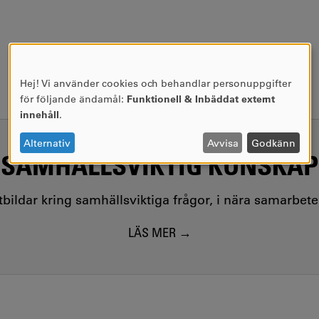
Hej! Vi använder cookies och behandlar personuppgifter
ANVÄNDNING
för följande ändamål:
Funktionell & Inbäddat externt
AV
innehåll
.
PERSONUPPGIFTER
OCH
Alternativ
Avvisa
Godkänn
SAMHÄLLSVIKTIG KUNSKAP
COOKIES
utbildar kring samhällsviktiga frågor, i nära samarbet
LÄS MER