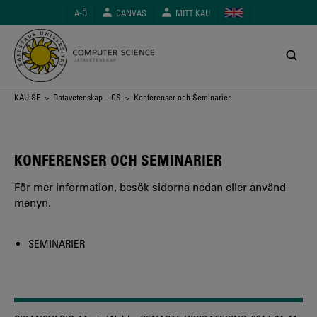
Hoppa
A-Ö
CANVAS
MITT KAU
till
huvudinnehåll
Länkstig
KAU.SE
>
Datavetenskap – CS
> Konferenser och Seminarier
KONFERENSER OCH SEMINARIER
För mer information, besök sidorna nedan eller använd
menyn.
SEMINARIER