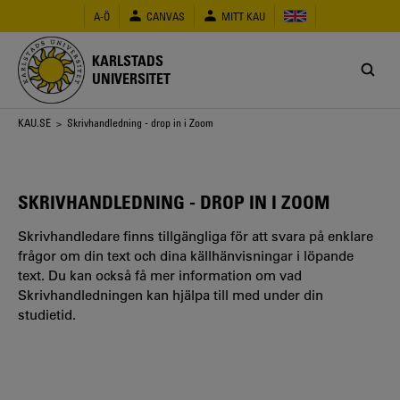
Hoppa
A-Ö
CANVAS
MITT KAU
till
huvudinnehåll
KARLSTADS
UNIVERSITET
Länkstig
KAU.SE
> Skrivhandledning - drop in i Zoom
SKRIVHANDLEDNING - DROP IN I ZOOM
Skrivhandledare finns tillgängliga för att svara på enklare
frågor om din text och dina källhänvisningar i löpande
text. Du kan också få mer information om vad
Skrivhandledningen kan hjälpa till med under din
studietid.