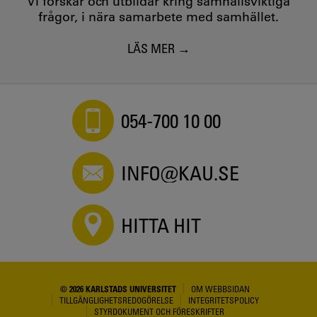
Vi forskar och utbildar kring samhällsviktiga
frågor, i nära samarbete med samhället.
LÄS MER
054-700 10 00
INFO@KAU.SE
HITTA HIT
© 2026 KARLSTADS UNIVERSITET
OM WEBBSIDAN
TILLGÄNGLIGHETSREDOGÖRELSE
INTEGRITETSPOLICY
STYRDOKUMENT OCH FÖRESKRIFTER