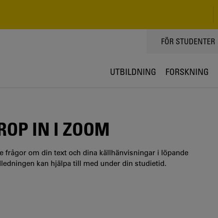
TOPPMENY
FÖR STUDENTER
UTBILDNING
FORSKNING
ROP IN I ZOOM
re frågor om din text och dina källhänvisningar i löpande
edningen kan hjälpa till med under din studietid.