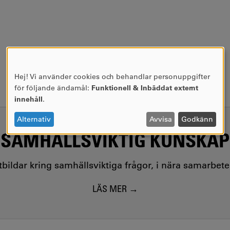
Hej! Vi använder cookies och behandlar personuppgifter
ANVÄNDNING
för följande ändamål:
Funktionell & Inbäddat externt
AV
innehåll
.
PERSONUPPGIFTER
OCH
Alternativ
Avvisa
Godkänn
COOKIES
SAMHÄLLSVIKTIG KUNSKAP
utbildar kring samhällsviktiga frågor, i nära samarbet
LÄS MER