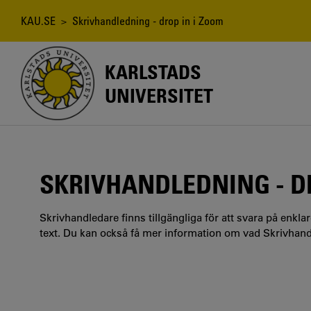
Hoppa
till
Länkstig
KAU.SE
> Skrivhandledning - drop in i Zoom
huvudinnehåll
KARLSTADS
UNIVERSITET
SKRIVHANDLEDNING - D
Skrivhandledare finns tillgängliga för att svara på enkla
text. Du kan också få mer information om vad Skrivhandl