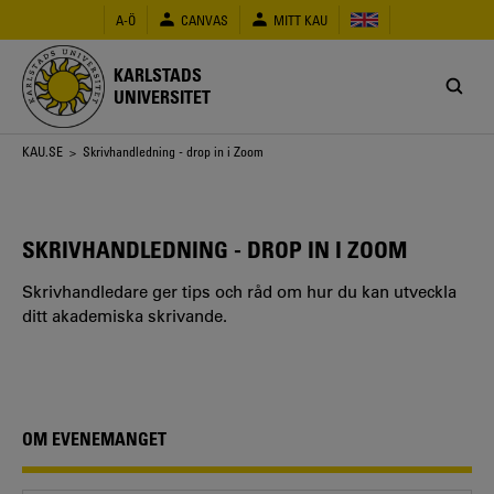
Hoppa
A-Ö
CANVAS
MITT KAU
till
huvudinnehåll
KARLSTADS
UNIVERSITET
Länkstig
KAU.SE
> Skrivhandledning - drop in i Zoom
SKRIVHANDLEDNING - DROP IN I ZOOM
Skrivhandledare ger tips och råd om hur du kan utveckla
ditt akademiska skrivande.
OM EVENEMANGET