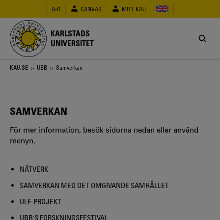
Hoppa
A-Ö
CANVAS
MITT KAU
till
huvudinnehåll
KARLSTADS
UNIVERSITET
Länkstig
KAU.SE
>
UBB
> Samverkan
SAMVERKAN
För mer information, besök sidorna nedan eller använd
menyn.
NÄTVERK
SAMVERKAN MED DET OMGIVANDE SAMHÄLLET
ULF-PROJEKT
UBB:S FORSKNINGSFESTIVAL