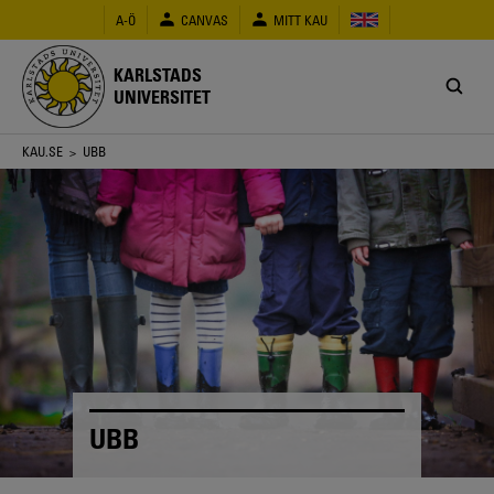
Hoppa
A-Ö
CANVAS
MITT KAU
till
huvudinnehåll
KARLSTADS
UNIVERSITET
Länkstig
KAU.SE
> UBB
UBB