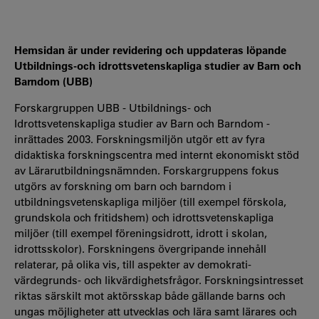
Hemsidan är under revidering och uppdateras löpande
Utbildnings-och idrottsvetenskapliga studier av Barn och
Barndom (UBB)
Forskargruppen UBB - Utbildnings- och
Idrottsvetenskapliga studier av Barn och Barndom -
inrättades 2003. Forskningsmiljön utgör ett av fyra
didaktiska forskningscentra med internt ekonomiskt stöd
av Lärarutbildningsnämnden. Forskargruppens fokus
utgörs av forskning om barn och barndom i
utbildningsvetenskapliga miljöer (till exempel förskola,
grundskola och fritidshem) och idrottsvetenskapliga
miljöer (till exempel föreningsidrott, idrott i skolan,
idrottsskolor). Forskningens övergripande innehåll
relaterar, på olika vis, till aspekter av demokrati-
värdegrunds- och likvärdighetsfrågor. Forskningsintresset
riktas särskilt mot aktörsskap både gällande barns och
ungas möjligheter att utvecklas och lära samt lärares och