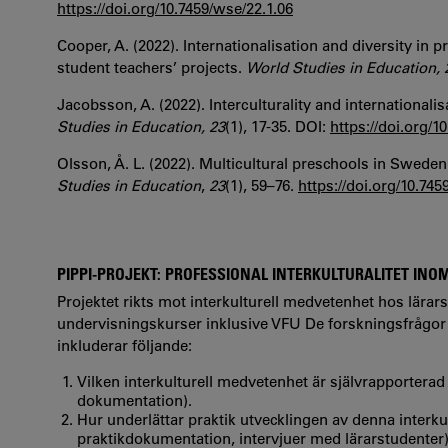
https://doi.org/10.7459/wse/22.1.06
Cooper, A. (2022). Internationalisation and diversity in
student teachers’ projects.
World Studies in Education, 
Jacobsson, A. (2022). Interculturality and internationa
Studies in Education, 23
(1), 17-35. DOI:
https://doi.org/1
Olsson, Å. L. (2022). Multicultural preschools in Sweden
Studies in Education
,
23
(1), 59–76.
https://doi.org/10.745
PIPPI-PROJEKT: PROFESSIONAL INTERKULTURALITET INOM 
Projektet rikts mot interkulturell medvetenhet hos lärar
undervisningskurser inklusive VFU De forskningsfrågor
inkluderar följande:
Vilken interkulturell medvetenhet är självrapporterad
dokumentation).
Hur underlättar praktik utvecklingen av denna inter
praktikdokumentation, intervjuer med lärarstudenter