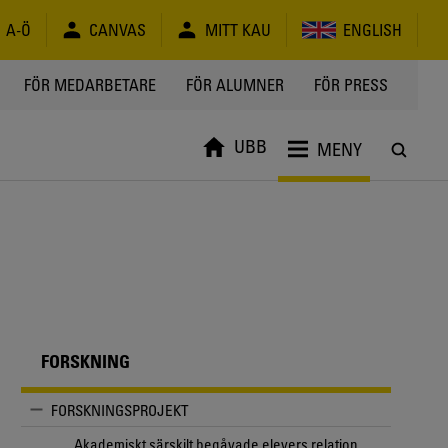
A-Ö
CANVAS
MITT KAU
ENGLISH
FÖR MEDARBETARE
FÖR ALUMNER
FÖR PRESS
UBB
MENY
FORSKNING
FORSKNINGSPROJEKT
Akademiskt särskilt begåvade elevers relation