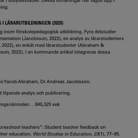
ar i utbytesstudier. Dessa utmaningar har tagits upp i
ning.
 I LÄRARUTBILDNINGEN (2020)
ng inom förskolepedagogisk utbildning. Fyra delstudier
ntation (Jacobsson, 2022), en analys av lärarstudenters
 2022), en enkät med lärarstudenter (Abraham &
sson, 2022). I en kommande artikel integreras dessa
hun Yacob Abraham, Dr Andreas Jacobsson.
d löpande analys och publicering.
dningsnämnden. . 845,325 sek
 preschool teachers”: Student teacher feedback on
acher education.
World Studies in Education
,
23
(1), 77–95.