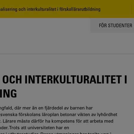
lisering och interkulturalitet i förskollärarutbildning
TOPPMENY
FÖR STUDENTER
OCH INTERKULTURALITET I
ING
ångfald, där mer än en fjärdedel av barnen har
 svenska förskolans läroplan betonar vikten av lyhördhet
er. Lärare måste därför ha kompetens för att arbeta med
der. Trots att universiteten har en