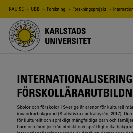
Hoppa
till
Länkstig
KAU.SE
>
UBB
>
Forskning
>
Forskningsprojekt
> Internationa
huvudinnehåll
KARLSTADS
UNIVERSITET
INTERNATIONALISERING 
FÖRSKOLLÄRARUTBILDN
Skolor och förskolor i Sverige är arenor för kulturell m
invandrarbakgrund (Statistiska centralbyrån, 2017). Den
för kulturellt och språkligt mångfaldiga barn och familj
barn och familjer från etniskt och språkligt olika bakgrun