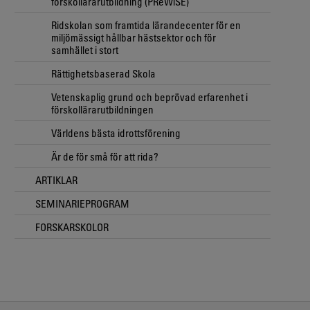
förskollärarutbildning (PReWiSE)
Ridskolan som framtida lärandecenter för en
miljömässigt hållbar hästsektor och för
samhället i stort
Rättighetsbaserad Skola
Vetenskaplig grund och beprövad erfarenhet i
förskollärarutbildningen
Världens bästa idrottsförening
Är de för små för att rida?
ARTIKLAR
SEMINARIEPROGRAM
FORSKARSKOLOR