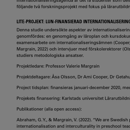
internationaliseringsagenda är det få studenter som delt
följande två forskningsprojekt med fokus på lärarutbild
LITE-PROJEKT: LUN-FINANSIERAD INTERNATIONALISERING
Denna studie undersökte aspekter av internationaliseri
genomfördes: en genomgång av läroplan och kursdokume
examensarbete om internationaliseringsämnen (Cooper,
Margrain, 2022) och intervjuer med förskolerektorer (Ol
studiers metodologiska ansatser.
Projektledare: Professor Valerie Margrain
Projektdeltagare: Åsa Olsson, Dr Ami Cooper, Dr Geta
Project tidsplan: finansieras januari-december 2020, me
Projekets finansering: Karlstads universitet Lärarutbil
Publikationer (alla open access):
Abraham, G. Y., & Margrain, V. (2022). “We are Swedish
internationalisation and interculturality in preschool te