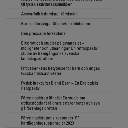
till fysisk aktivitet i skolmiljöer
Ansvarfullt ledarskap i förskolan
Barns mänskliga rättigheter i fritidshem
Den pressade förskolan?
Elitidrott och studier på gymnasiet –
möjligheter och utmaningar. En retrospektiv
studie av framgångsrika svenska
landslagsidrottare
Fritidsbankens betydelse för barn och ungas
fysiska fritidsaktiviteter
Fysisk Inaktivitet Bland Barn – Ett Ekologiskt
Perspektiv
Föreningsidrott för alla: En studie om
utrikesfödda föräldrars erfarenheter och syn
på föreningsidrotten
Föreningsidrottens kostnader: RF
kartläggningsuppdrag år 2023