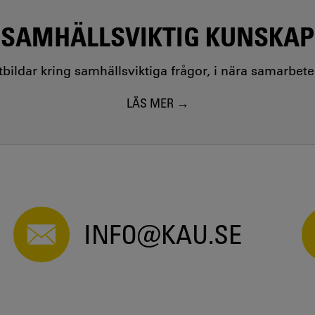
SAMHÄLLSVIKTIG KUNSKAP
utbildar kring samhällsviktiga frågor, i nära samarbet
LÄS MER
INFO@KAU.SE