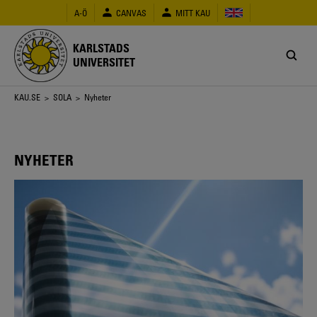
Hoppa
A-Ö
CANVAS
MITT KAU
till
huvudinnehåll
KARLSTADS
UNIVERSITET
Länkstig
KAU.SE
>
SOLA
> Nyheter
NYHETER