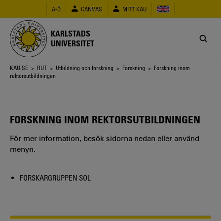
Hoppa
A-Ö
CANVAS
MITT KAU
till
huvudinnehåll
KARLSTADS
UNIVERSITET
Länkstig
KAU.SE
>
RUT
>
Utbildning och forskning
>
Forskning
> Forskning inom
rektorsutbildningen
FORSKNING INOM REKTORSUTBILDNINGEN
För mer information, besök sidorna nedan eller använd
menyn.
FORSKARGRUPPEN SOL