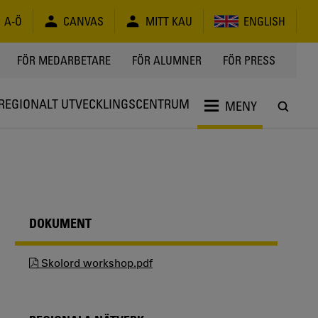
A-Ö
CANVAS
MITT KAU
ENGLISH
FÖR MEDARBETARE
FÖR ALUMNER
FÖR PRESS
 REGIONALT UTVECKLINGSCENTRUM
MENY
DOKUMENT
Skolord workshop.pdf