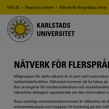
Hoppa
till
Länkstig
KAU.SE
>
Regionala nätverk
> Nätverk för flerspråkiga elever
huvudinnehåll
KARLSTADS
UNIVERSITET
NÄTVERK FÖR FLERSPRÅ
Målgruppen för detta nätverk är ni som varit samordnare
mellanledarfunktion. Nätverket kommer att ha fokus på
Ruc arrangerar för modersmålslärare och studiehandledar
nätverkets deltagare uppdaterade om den information s
Rucs samtliga samverkanskommuner är välkomna att delta
erfarenhetsutbyte som kopplas till forskning på den trä