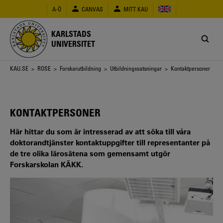
Hoppa
A-Ö
CANVAS
MITT KAU
till
huvudinnehåll
KARLSTADS
UNIVERSITET
Länkstig
KAU.SE
>
ROSE
>
Forskarutbildning
>
Utbildningssatsningar
> Kontaktpersoner
KONTAKTPERSONER
Här hittar du som är intresserad av att söka till våra
doktorandtjänster kontaktuppgifter till representanter på
de tre olika lärosätena som gemensamt utgör
Forskarskolan KÄKK.