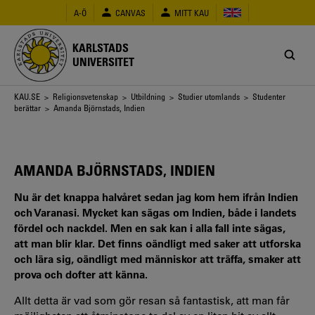
Hoppa
A-Ö
CANVAS
MITT KAU
till
huvudinnehåll
KARLSTADS
UNIVERSITET
Länkstig
KAU.SE
>
Religionsvetenskap
>
Utbildning
>
Studier utomlands
>
Studenter
berättar
> Amanda Björnstads, Indien
AMANDA BJÖRNSTADS, INDIEN
Nu är det knappa halvåret sedan jag kom hem ifrån Indien
och Varanasi. Mycket kan sägas om Indien, både i landets
fördel och nackdel. Men en sak kan i alla fall inte sägas,
att man blir klar. Det finns oändligt med saker att utforska
och lära sig, oändligt med människor att träffa, smaker att
prova och dofter att känna.
Allt detta är vad som gör resan så fantastisk, att man får