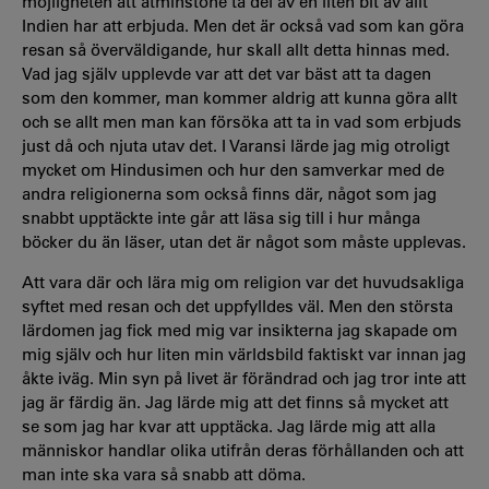
möjligheten att åtminstone ta del av en liten bit av allt
Indien har att erbjuda. Men det är också vad som kan göra
resan så överväldigande, hur skall allt detta hinnas med.
Vad jag själv upplevde var att det var bäst att ta dagen
som den kommer, man kommer aldrig att kunna göra allt
och se allt men man kan försöka att ta in vad som erbjuds
just då och njuta utav det. I Varansi lärde jag mig otroligt
mycket om Hindusimen och hur den samverkar med de
andra religionerna som också finns där, något som jag
snabbt upptäckte inte går att läsa sig till i hur många
böcker du än läser, utan det är något som måste upplevas.
Att vara där och lära mig om religion var det huvudsakliga
syftet med resan och det uppfylldes väl. Men den största
lärdomen jag fick med mig var insikterna jag skapade om
mig själv och hur liten min världsbild faktiskt var innan jag
åkte iväg. Min syn på livet är förändrad och jag tror inte att
jag är färdig än. Jag lärde mig att det finns så mycket att
se som jag har kvar att upptäcka. Jag lärde mig att alla
människor handlar olika utifrån deras förhållanden och att
man inte ska vara så snabb att döma.