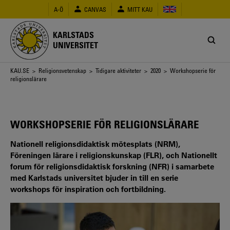
Hoppa
A-Ö
CANVAS
MITT KAU
till
huvudinnehåll
KARLSTADS
UNIVERSITET
Länkstig
KAU.SE
>
Religionsvetenskap
>
Tidigare aktiviteter
>
2020
> Workshopserie för
religionslärare
WORKSHOPSERIE FÖR RELIGIONSLÄRARE
Nationell religionsdidaktisk mötesplats (NRM),
Föreningen lärare i religionskunskap (FLR), och Nationellt
forum för religionsdidaktisk forskning (NFR) i samarbete
med Karlstads universitet bjuder in till en serie
workshops för inspiration och fortbildning.