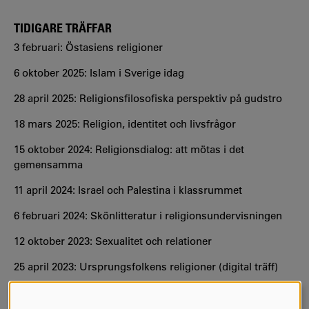
TIDIGARE TRÄFFAR
3 februari: Östasiens religioner
6 oktober 2025: Islam i Sverige idag
28 april 2025: Religionsfilosofiska perspektiv på gudstro
18 mars 2025: Religion, identitet och livsfrågor
15 oktober 2024: Religionsdialog: att mötas i det
gemensamma
11 april 2024: Israel och Palestina i klassrummet
6 februari 2024: Skönlitteratur i religionsundervisningen
12 oktober 2023: Sexualitet och relationer
25 april 2023: Ursprungsfolkens religioner (digital träff)
16 mars 2023: Livsåskådning - ett gudagivet begrepp?
(digital träff)