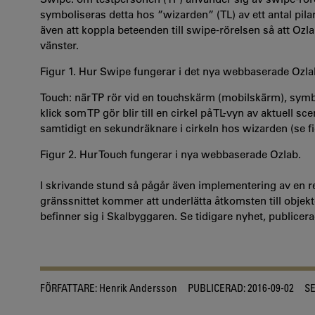
symboliseras detta hos ”wizarden” (TL) av ett antal pilar 
även att koppla beteenden till swipe-rörelsen så att Ozl
vänster.
Figur 1. Hur Swipe fungerar i det nya webbaserade Ozla
Touch: när TP rör vid en touchskärm (mobilskärm), symbo
klick som TP gör blir till en cirkel på TL-vyn av aktuell s
samtidigt en sekundräknare i cirkeln hos wizarden (se fi
Figur 2. Hur Touch fungerar i nya webbaserade Ozlab.
I skrivande stund så pågår även implementering av en r
gränssnittet kommer att underlätta åtkomsten till obj
befinner sig i Skalbyggaren. Se tidigare nyhet, publicera
FÖRFATTARE:
Henrik Andersson
PUBLICERAD:
2016-09-02
S