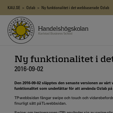
Hoppa
till
Länkstig
KAU.SE
>
Ozlab
> Ny funktionalitet i det webbaserade Ozlab
huvudinnehåll
Ny funktionalitet i d
2016-09-02
Den 2016-09-02 släpptes den senaste versionen av vårt
funktionalitet som underlättar för att använda Ozlab på
TP-webbsidan fångar swipe och touch och vidarebefordrar
finurligt sätt på TL-webbsidan.
Swipe: om testpersonen (TP) använder sig av swipe-röre