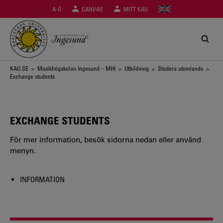
Hoppa
A-Ö
CANVAS
MITT KAU
till
huvudinnehåll
Länkstig
KAU.SE
>
Musikhögskolan Ingesund – MHI
>
Utbildning
>
Studera utomlands
>
Exchange students
EXCHANGE STUDENTS
För mer information, besök sidorna nedan eller använd
menyn.
INFORMATION