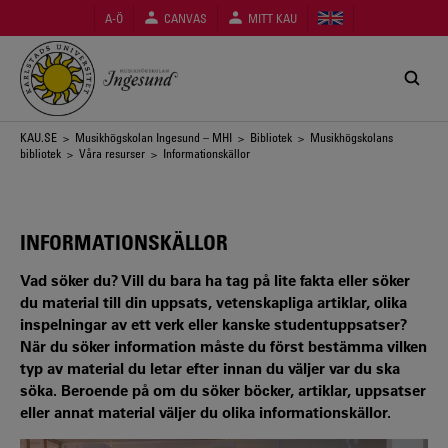
Hoppa
A-Ö
CANVAS
MITT KAU
till
huvudinnehåll
Länkstig
KAU.SE
>
Musikhögskolan Ingesund – MHI
>
Bibliotek
>
Musikhögskolans
bibliotek
>
Våra resurser
> Informationskällor
INFORMATIONSKÄLLOR
Vad söker du? Vill du bara ha tag på lite fakta eller söker
du material till din uppsats, vetenskapliga artiklar, olika
inspelningar av ett verk eller kanske studentuppsatser?
När du söker information måste du först bestämma vilken
typ av material du letar efter innan du väljer var du ska
söka. Beroende på om du söker böcker, artiklar, uppsatser
eller annat material väljer du olika informationskällor.