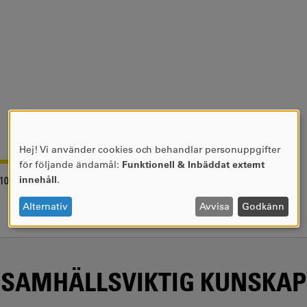
Hej! Vi använder cookies och behandlar personuppgifter
ANVÄNDNING
för följande ändamål:
Funktionell & Inbäddat externt
AV
innehåll
.
10-02
PERSONUPPGIFTER
OCH
Alternativ
Avvisa
Godkänn
COOKIES
SAMHÄLLSVIKTIG KUNSKAP