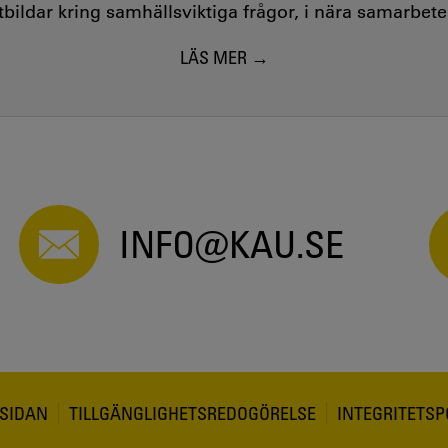
utbildar kring samhällsviktiga frågor, i nära samarbet
LÄS MER
INFO@KAU.SE
SIDAN
TILLGÄNGLIGHETSREDOGÖRELSE
INTEGRITETSP