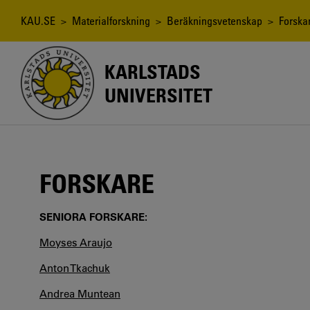
Hoppa
till
Länkstig
KAU.SE
>
Materialforskning
>
Beräkningsvetenskap
> Forska
huvudinnehåll
KARLSTADS
UNIVERSITET
FORSKARE
SENIORA FORSKARE:
Moyses Araujo
Anton Tkachuk
Andrea Muntean