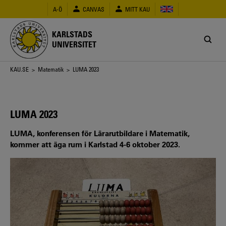
Hoppa
A-Ö
CANVAS
MITT KAU
till
huvudinnehåll
KARLSTADS
UNIVERSITET
Länkstig
KAU.SE
>
Matematik
> LUMA 2023
LUMA 2023
LUMA, konferensen för Lärarutbildare i Matematik,
kommer att äga rum i Karlstad 4-6 oktober 2023.