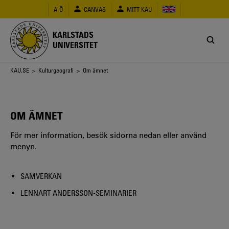
Hoppa
A-Ö
CANVAS
MITT KAU
till
huvudinnehåll
KARLSTADS
UNIVERSITET
Länkstig
KAU.SE
>
Kulturgeografi
> Om ämnet
OM ÄMNET
För mer information, besök sidorna nedan eller använd
menyn.
SAMVERKAN
LENNART ANDERSSON-SEMINARIER