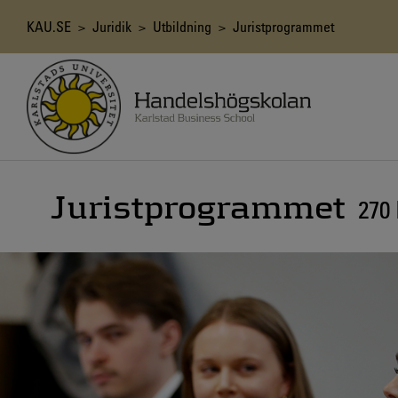
Hoppa
till
Länkstig
KAU.SE
>
Juridik
>
Utbildning
> Juristprogrammet
huvudinnehåll
Juristprogrammet
270