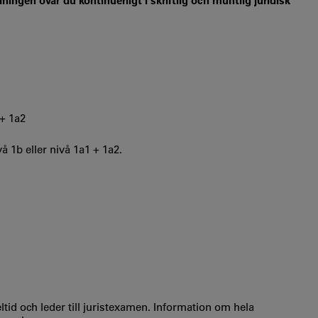
ingen övar du kontinuerligt i skriftlig och muntlig juridisk
 + 1a2
å 1b eller nivå 1a1 + 1a2.
ltid och leder till juristexamen. Information om hela