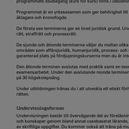
programmets studiegång (kurs för kurs) finns i utbildn
Programmet är en yrkesexamen som ger behörighet till 
åklagare och kronofogde.
De första sex terminerna ger en bred juridisk grund. Unde
rätt, straffrätt och processrätt.
De sjunde och åttonde terminerna väljer du mellan oli
områden som affärsjuridik, humanjuridik, process- och 
garanterad plats på fördjupningskurserna men du är inte
Den åttonde terminen avslutas med praktik samt en teor
examensarbetet. Under den avslutande nionde terminen 
på 30 högskolepoäng.
Under utbildningen tränas du i att utveckla ett etiskt för
rätten.
Undervisningsformer
Undervisningen består till övervägande del av föreläsnin
och kunskaper genom bland annat casebaserat lärande, ak
av skriftliga uppgifter. Du kommer också att träna på mun