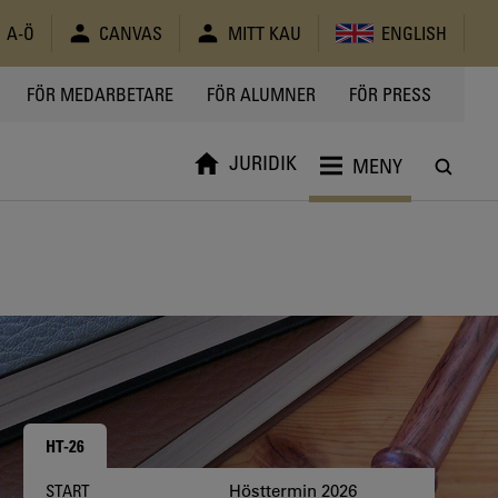
A-Ö
CANVAS
MITT KAU
ENGLISH
FÖR MEDARBETARE
FÖR ALUMNER
FÖR PRESS
JURIDIK
MENY
HT-26
Hösttermin 2026
START