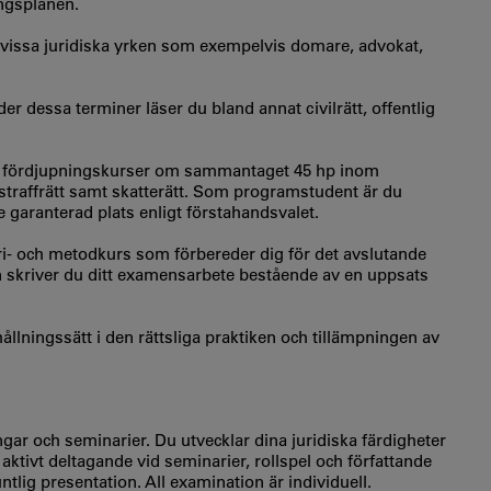
ingsplanen.
vissa juridiska yrken som exempelvis domare, advokat,
r dessa terminer läser du bland annat civilrätt, offentlig
ka fördjupningskurser om sammantaget 45 hp inom
straffrätt samt skatterätt. Som programstudent är du
 garanterad plats enligt förstahandsvalet.
i- och metodkurs som förbereder dig för det avslutande
skriver du ditt examensarbete bestående av en uppsats
hållningssätt i den rättsliga praktiken och tillämpningen av
gar och seminarier. Du utvecklar dina juridiska färdigheter
tivt deltagande vid seminarier, rollspel och författande
tlig presentation. All examination är individuell.