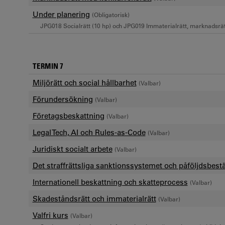
Under planering
(Obligatorisk)
JPG018 Socialrätt (10 hp) och JPG019 Immaterialrätt, marknadsrätt,
TERMIN 7
Miljörätt och social hållbarhet
(Valbar)
Förundersökning
(Valbar)
Företagsbeskattning
(Valbar)
Legal Tech, AI och Rules-as-Code
(Valbar)
Juridiskt socialt arbete
(Valbar)
Det straffrättsliga sanktionssystemet och påföljdsbes
Internationell beskattning och skatteprocess
(Valbar)
Skadeståndsrätt och immaterialrätt
(Valbar)
Valfri kurs
(Valbar)