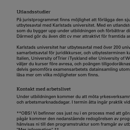
Utlandsstudier
På juristprogrammet finns möjlighet att förlägga den sj
utbytesavtal med Karlstads universitet. Med en utland
som du bygger upp under utbildningen och förbättrar din
Därmed gör du även ditt cv mer attraktivt för framtida a
Karlstads universitet har utbytesavtal med över 200 univ
samarbetsavtal för juridikkurser, och utbytesterminen kan
Italien, University of Trier i Tyskland eller University
väljer du kurser före avresa, och poängen tillgodoräknas
delvis genomföra examensarbetets datainsamling utomland
läsa mer om vilka möjligheter som finns.
Kontakt med arbetslivet
Under utbildningen kommer du att möta yrkesverksamma 
och arbetsmarknadsdagar. I termin åtta ingår praktik vid
**OBS! Vi befinner oss just nu i en process med att gö
pågår kommer den nedanstående redogörelsen av programs
hänvisas ni till den programstruktur som framgår av utb
"Mer information".**