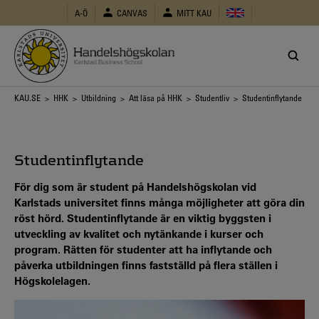
Hoppa
A-Ö
CANVAS
MITT KAU
till
huvudinnehåll
Länkstig
KAU.SE
>
HHK
>
Utbildning
>
Att läsa på HHK
>
Studentliv
> Studentinflytande
Studentinflytande
För dig som är student på Handelshögskolan vid
Karlstads universitet finns många möjligheter att göra din
röst hörd. Studentinflytande är en viktig byggsten i
utveckling av kvalitet och nytänkande i kurser och
program. Rätten för studenter att ha inflytande och
påverka utbildningen finns fastställd på flera ställen i
Högskolelagen.