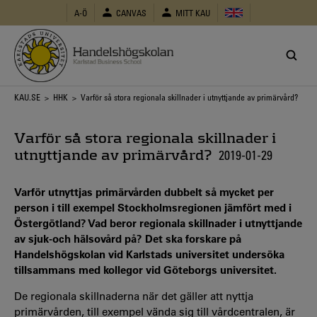
Hoppa
A-Ö
CANVAS
MITT KAU
till
huvudinnehåll
Länkstig
KAU.SE
>
HHK
> Varför så stora regionala skillnader i utnyttjande av primärvård?
Varför så stora regionala skillnader i
utnyttjande av primärvård?
2019-01-29
Varför utnyttjas primärvården dubbelt så mycket per
person i till exempel Stockholmsregionen jämfört med i
Östergötland? Vad beror regionala skillnader i utnyttjande
av sjuk-och hälsovård på? Det ska forskare på
Handelshögskolan vid Karlstads universitet undersöka
tillsammans med kollegor vid Göteborgs universitet.
De regionala skillnaderna när det gäller att nyttja
primärvården, till exempel vända sig till vårdcentralen, är