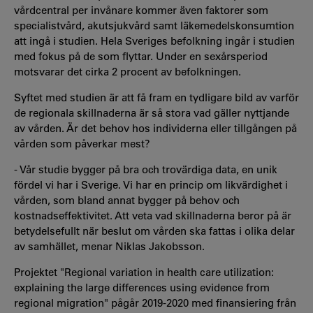
vårdcentral per invånare kommer även faktorer som
specialistvård, akutsjukvård samt läkemedelskonsumtion
att ingå i studien. Hela Sveriges befolkning ingår i studien
med fokus på de som flyttar. Under en sexårsperiod
motsvarar det cirka 2 procent av befolkningen.
Syftet med studien är att få fram en tydligare bild av varför
de regionala skillnaderna är så stora vad gäller nyttjande
av vården. Är det behov hos individerna eller tillgången på
vården som påverkar mest?
- Vår studie bygger på bra och trovärdiga data, en unik
fördel vi har i Sverige. Vi har en princip om likvärdighet i
vården, som bland annat bygger på behov och
kostnadseffektivitet. Att veta vad skillnaderna beror på är
betydelsefullt när beslut om vården ska fattas i olika delar
av samhället, menar Niklas Jakobsson.
Projektet "Regional variation in health care utilization:
explaining the large differences using evidence from
regional migration" pågår 2019-2020 med finansiering från