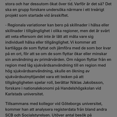
stora och har dessutom ökat över tid. Varför är det så? Det
ska en grupp forskare undersöka närmare i ett treårigt
projekt som startade vid årsskiftet.
- Regionala variationer kan bero på skillnader i hälsa eller
skillnader i tillgänglighet i olika regioner, men det är svårt
att veta eftersom det inte är lätt att mäta vare sig
individuell hälsa eller tillgänglighet. Vi kommer att
kartlägga de som flyttat och jämföra med de som bor kvar
på en ort, för att se om de som flyttar ökar eller minskar
sin användning av primärvården. Om någon flyttar från en
region med låg sjukvårdsanvändning till en region med
hög sjukvårdsanvändning, skulle en ökning av
sjukvårdsutnyttjandet vara ett tecken på att
tillgängligheten spelar roll, berättar Niklas Jakobsson,
forskare i nationalekonomi på Handelshögskolan vid
Karlstads universitet.
Tillsammans med kollegor vid Göteborgs universitet,
kommer han att analysera registerdata från bland andra
SCB och Socialstyrelsen. Utöver antal besök på