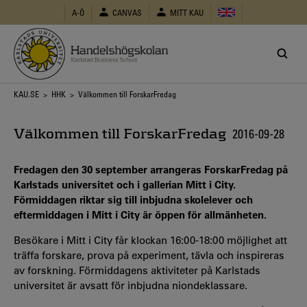
Hoppa
A-Ö
CANVAS
MITT KAU
till
huvudinnehåll
Länkstig
KAU.SE
>
HHK
> Välkommen till ForskarFredag
Välkommen till ForskarFredag
2016-09-28
Fredagen den 30 september arrangeras ForskarFredag på
Karlstads universitet och i gallerian Mitt i City.
Förmiddagen riktar sig till inbjudna skolelever och
eftermiddagen i Mitt i City är öppen för allmänheten.
Besökare i Mitt i City får klockan 16:00-18:00 möjlighet att
träffa forskare, prova på experiment, tävla och inspireras
av forskning. Förmiddagens aktiviteter på Karlstads
universitet är avsatt för inbjudna niondeklassare.