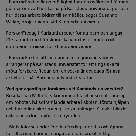
- ForskarFredag är en möjlighet för den nyfikne att få reda
på mer om vad forskarna på Karlstads universitet gör och
hur deras arbete bidrar till samhället, säger Susanne
Walan, projektledare vid Karlstads universitet.
ForskarFredag i Karlstad arbetar för att barn och ungas
första möte med forskare ska vara inspirerande och
stimulera intresset för att studera vidare.
- ForskarFredag ett av många arrangemang som vi
arrangerar på Karlstads universitet för att unga ska få
möta forskare. Redan om en vecka är det dags för nya
aktiviteter när Barnens universitet startar.
Vad gör egentligen forskarna vid Karlstads universitet?
Besökarna i Mitt i City kommer att få chansen att lära sig
om robotar, hälsofrämjande arbete i skolan, första hjälpen
och hur människor rör sig i folksamlingar. Kanske blir det
också en aktuell nyhet från rymden.
- Aktiviteterna under ForskarFredag är gratis och öppna
för alla, med barn och unga som en särskilt viktig