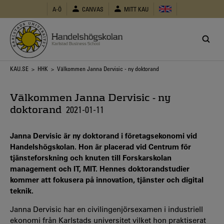
Hoppa
A-Ö
CANVAS
MITT KAU
till
huvudinnehåll
Länkstig
KAU.SE
>
HHK
> Välkommen Janna Dervisic - ny doktorand
Välkommen Janna Dervisic - ny
doktorand
2021-01-11
Janna Dervisic är ny doktorand i företagsekonomi vid
Handelshögskolan. Hon är placerad vid Centrum för
tjänsteforskning och knuten till Forskarskolan
management och IT, MIT. Hennes doktorandstudier
kommer att fokusera på innovation, tjänster och digital
teknik.
Janna Dervisic har en civilingenjörsexamen i industriell
ekonomi från Karlstads universitet vilket hon praktiserat