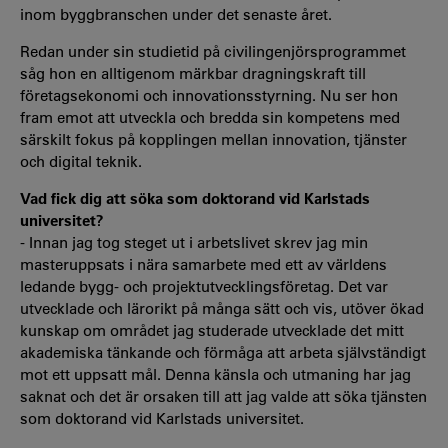
inom byggbranschen under det senaste året.
Redan under sin studietid på civilingenjörsprogrammet
såg hon en alltigenom märkbar dragningskraft till
företagsekonomi och innovationsstyrning. Nu ser hon
fram emot att utveckla och bredda sin kompetens med
särskilt fokus på kopplingen mellan innovation, tjänster
och digital teknik.
Vad fick dig att söka som doktorand vid Karlstads
universitet?
- Innan jag tog steget ut i arbetslivet skrev jag min
masteruppsats i nära samarbete med ett av världens
ledande bygg- och projektutvecklingsföretag. Det var
utvecklade och lärorikt på många sätt och vis, utöver ökad
kunskap om området jag studerade utvecklade det mitt
akademiska tänkande och förmåga att arbeta självständigt
mot ett uppsatt mål. Denna känsla och utmaning har jag
saknat och det är orsaken till att jag valde att söka tjänsten
som doktorand vid Karlstads universitet.