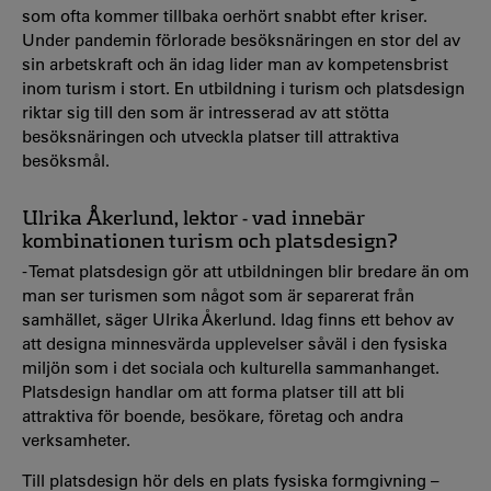
som ofta kommer tillbaka oerhört snabbt efter kriser.
Under pandemin förlorade besöksnäringen en stor del av
sin arbetskraft och än idag lider man av kompetensbrist
inom turism i stort. En utbildning i turism och platsdesign
riktar sig till den som är intresserad av att stötta
besöksnäringen och utveckla platser till attraktiva
besöksmål.
Ulrika Åkerlund, lektor - vad innebär
kombinationen turism och platsdesign?
- Temat platsdesign gör att utbildningen blir bredare än om
man ser turismen som något som är separerat från
samhället, säger Ulrika Åkerlund.
Idag finns ett behov av
att designa minnesvärda upplevelser såväl i den fysiska
miljön som i det sociala och kulturella sammanhanget.
Platsdesign handlar om att forma platser till att bli
attraktiva för boende, besökare, företag och andra
verksamheter.
Till platsdesign hör dels en plats fysiska formgivning –