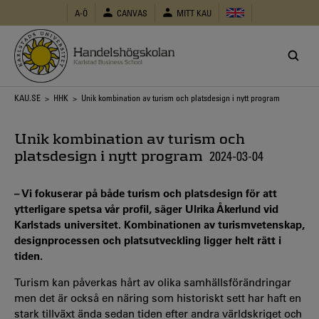
Hoppa
A-Ö
CANVAS
MITT KAU
till
huvudinnehåll
Länkstig
KAU.SE
>
HHK
> Unik kombination av turism och platsdesign i nytt program
Unik kombination av turism och
platsdesign i nytt program
2024-03-04
– Vi fokuserar på både turism och platsdesign för att
ytterligare spetsa vår profil, säger Ulrika Åkerlund vid
Karlstads universitet. Kombinationen av turismvetenskap,
designprocessen och platsutveckling ligger helt rätt i
tiden.
Turism kan påverkas hårt av olika samhällsförändringar
men det är också en näring som historiskt sett har haft en
stark tillväxt ända sedan tiden efter andra världskriget och