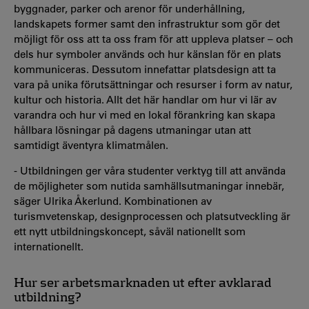
byggnader, parker och arenor för underhållning,
landskapets former samt den infrastruktur som gör det
möjligt för oss att ta oss fram för att uppleva platser – och
dels hur symboler används och hur känslan för en plats
kommuniceras. Dessutom innefattar platsdesign att ta
vara på unika förutsättningar och resurser i form av natur,
kultur och historia. Allt det här handlar om hur vi lär av
varandra och hur vi med en lokal förankring kan skapa
hållbara lösningar på dagens utmaningar utan att
samtidigt äventyra klimatmålen.
- Utbildningen ger våra studenter verktyg till att använda
de möjligheter som nutida samhällsutmaningar innebär,
säger Ulrika Åkerlund. Kombinationen av
turismvetenskap, designprocessen och platsutveckling är
ett nytt utbildningskoncept, såväl nationellt som
internationellt.
Hur ser arbetsmarknaden ut efter avklarad
utbildning?