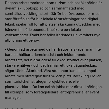
Dagens arbetsmarknad inom turism och besöksnäring är
dynamisk, uppkopplad och sammanflätad med
samhällsutveckling i stort. Därför behövs personer med
stor förståelse för hur lokala förutsättningar och digital
teknik spelar roll för att platser ska kunna utvecklas med
hänsyn till både boende, besökare och lokala
verksamheter. Exakt här fyller Karlstads universitets nya
utbildning ett behov.
- Genom att arbeta med de här frågorna skapar man inte
bara ett hållbart, demokratiskt och inkluderande
arbetssätt, det bidrar också till ökad stolthet över platsen,
starkare nätverk och det främjar ett lokalt ägandeskap,
säger Ulrika Åkerlund. Våra
studenter kan till exempel
arbeta med strategisk turism- och platsutveckling i rollen
som turistchef, strateger, projektledare, eller
platsutvecklare. De kan också jobba mer direkt i näringen,
till exempel som företagsledare, entreprenör eller event
manager.