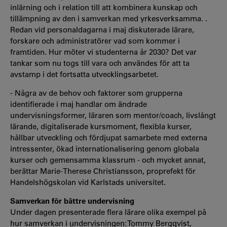
inlärning och i relation till att kombinera kunskap och
tillämpning av den i samverkan med yrkesverksamma. .
Redan vid personaldagarna i maj diskuterade lärare,
forskare och administratörer vad som kommer i
framtiden. Hur möter vi studenterna år 2030? Det var
tankar som nu togs till vara och användes för att ta
avstamp i det fortsatta utvecklingsarbetet.
- Några av de behov och faktorer som grupperna
identifierade i maj handlar om ändrade
undervisningsformer, läraren som mentor/coach, livslångt
lärande, digitaliserade kursmoment, flexibla kurser,
hållbar utveckling och fördjupat samarbete med externa
intressenter, ökad internationalisering genom globala
kurser och gemensamma klassrum - och mycket annat,
berättar Marie-Therese Christiansson, proprefekt för
Handelshögskolan vid Karlstads universitet.
Samverkan för bättre undervisning
Under dagen presenterade flera lärare olika exempel på
hur samverkan i undervisningen: Tommy Bergqvist,