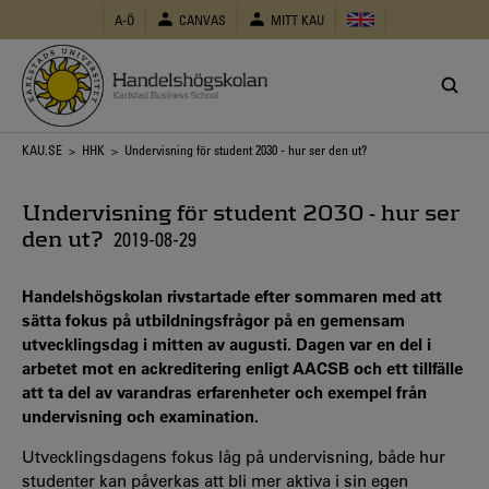
Hoppa
A-Ö
CANVAS
MITT KAU
till
huvudinnehåll
Länkstig
KAU.SE
>
HHK
> Undervisning för student 2030 - hur ser den ut?
Undervisning för student 2030 - hur ser
den ut?
2019-08-29
Handelshögskolan rivstartade efter sommaren med att
sätta fokus på utbildningsfrågor på en gemensam
utvecklingsdag i mitten av augusti. Dagen var en del i
arbetet mot en ackreditering enligt AACSB och ett tillfälle
att ta del av varandras erfarenheter och exempel från
undervisning och examination.
Utvecklingsdagens fokus låg på undervisning, både hur
studenter kan påverkas att bli mer aktiva i sin egen