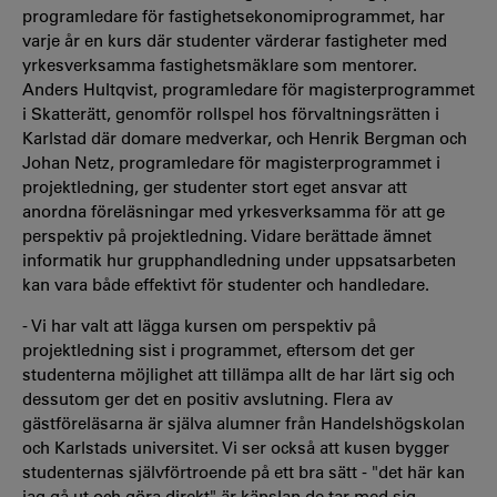
programledare för fastighetsekonomiprogrammet, har
varje år en kurs där studenter värderar fastigheter med
yrkesverksamma fastighetsmäklare som mentorer.
Anders Hultqvist, programledare för magisterprogrammet
i Skatterätt, genomför rollspel hos förvaltningsrätten i
Karlstad där domare medverkar, och Henrik Bergman och
Johan Netz, programledare för magisterprogrammet i
projektledning, ger studenter stort eget ansvar att
anordna föreläsningar med yrkesverksamma för att ge
perspektiv på projektledning. Vidare berättade ämnet
informatik hur grupphandledning under uppsatsarbeten
kan vara både effektivt för studenter och handledare.
- Vi har valt att lägga kursen om perspektiv på
projektledning sist i programmet, eftersom det ger
studenterna möjlighet att tillämpa allt de har lärt sig och
dessutom ger det en positiv avslutning. Flera av
gästföreläsarna är själva alumner från Handelshögskolan
och Karlstads universitet. Vi ser också att kusen bygger
studenternas självförtroende på ett bra sätt - "det här kan
jag gå ut och göra direkt" är känslan de tar med sig,