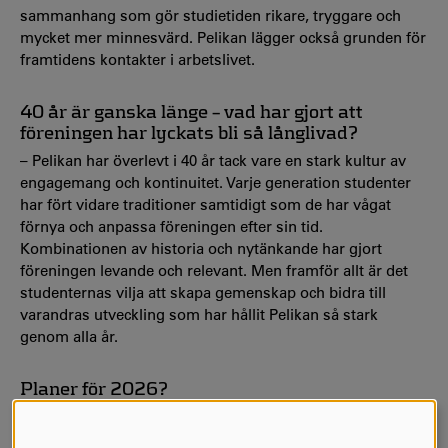
sammanhang som gör studietiden rikare, tryggare och
mycket mer minnesvärd. Pelikan lägger också grunden för
framtidens kontakter i arbetslivet.
40 år är ganska länge – vad har gjort att
föreningen har lyckats bli så långlivad?
– Pelikan har överlevt i 40 år tack vare en stark kultur av
engagemang och kontinuitet. Varje generation studenter
har fört vidare traditioner samtidigt som de har vågat
förnya och anpassa föreningen efter sin tid.
Kombinationen av historia och nytänkande har gjort
föreningen levande och relevant. Men framför allt är det
studenternas vilja att skapa gemenskap och bidra till
varandras utveckling som har hållit Pelikan så stark
genom alla år.
Planer för 2026?
– Pelikan vill fortsätta utvecklas och bredda sin närvaro –
både genom fler samarbeten med arbetslivet och genom