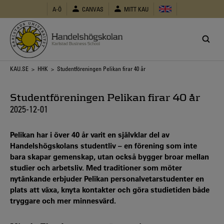
Hoppa
A-Ö
CANVAS
MITT KAU
till
huvudinnehåll
Länkstig
KAU.SE
>
HHK
> Studentföreningen Pelikan firar 40 år
Studentföreningen Pelikan firar 40 år
2025-12-01
Pelikan har i över 40 år varit en självklar del av
Handelshögskolans studentliv – en förening som inte
bara skapar gemenskap, utan också bygger broar mellan
studier och arbetsliv. Med traditioner som möter
nytänkande erbjuder Pelikan personalvetarstudenter en
plats att växa, knyta kontakter och göra studietiden både
tryggare och mer minnesvärd.