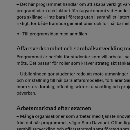
– Det här programmet handlar om att skapa verkligt vär
programledare och lektor i företagsekonomi vid Handelsh
göra skillnad – inte bara i företag utan i samhället i st
riktigt, för både framtida generationer och för hållbarhet
Till programsidan med anmälan
Affärsverksamhet och samhällsutveckling m
Programmet är perfekt för studenter som vill arbeta i
möts. Det passar för roller som kräver strategiskt tänk
– Utbildningen gör studenter redo att möta utmaningar k
och omställning till hållbara affärsmodeller, förklarar
inom stora företag, offentlig sektors utveckling och pro
påverkan.
Arbetsmarknad efter examen
– Många organisationer som arbetar med tjänsteinnovat
från det här programmet, säger Sara Davoudi. Offentlig
samhällsutveckling och affärsstrategi samt företag som