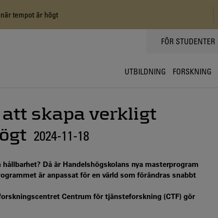
 när tempot är högt
TOPPMENY
FÖR STUDENTER
UTBILDNING
FORSKNING
 att skapa verkligt
ögt
2024-11-18
ch hållbarhet? Då är Handelshögskolans nya masterprogram
rogrammet är anpassat för en värld som förändras snabbt
 forskningscentret Centrum för tjänsteforskning (CTF) gör