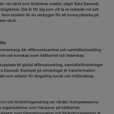
de i en värld som förändras snabbt, säger Sara Davoudi,
ögskolan. Det är för dig som vill ta en ledande roll och
ort. Som student får du verktygen för att kunna påverka på
ens skull.
öts
 sammanhang där affärsverksamhet och samhällsutveckling
ande och kunskap inom hållbarhet och ledarskap.
opplade till global affärsutveckling, samhällsförändringar
 Sara Davoudi. Exempel på utmaningar är transformation
jekt som arbetar för långsiktig social och miljömässig
ion och förändringsledning ser värdet i kompetenserna
a organisationer som fokuserar på hållbarhet,
 arbetar med tjänsteinnovation och förändringsledning är