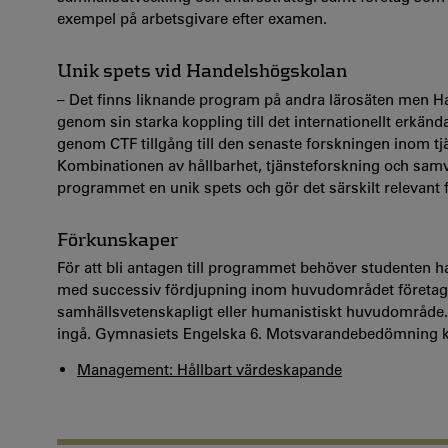
exempel på arbetsgivare efter examen.
Unik spets vid Handelshögskolan
– Det finns liknande program på andra lärosäten men Han
genom sin starka koppling till det internationellt erkän
genom CTF tillgång till den senaste forskningen inom tj
Kombinationen av hållbarhet, tjänsteforskning och samv
programmet en unik spets och gör det särskilt relevan
Förkunskaper
För att bli antagen till programmet behöver studenten
med successiv fördjupning inom huvudområdet företagse
samhällsvetenskapligt eller humanistiskt huvudområde.
ingå. Gymnasiets Engelska 6. Motsvarandebedömning k
Management: Hållbart värdeskapande