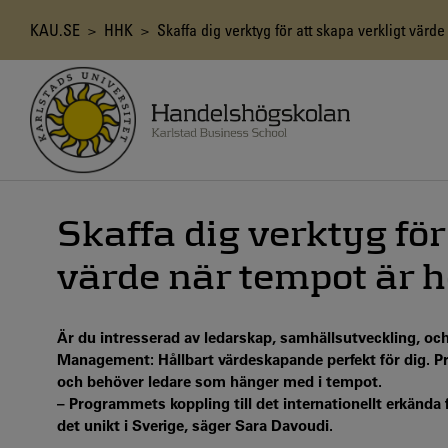
Hoppa
till
Länkstig
KAU.SE
>
HHK
> Skaffa dig verktyg för att skapa verkligt värde
huvudinnehåll
Skaffa dig verktyg för
värde när tempot är h
Är du intresserad av ledarskap, samhällsutveckling, o
Management: Hållbart värdeskapande perfekt för dig. P
och behöver ledare som hänger med i tempot.
– Programmets koppling till det internationellt erkända
det unikt i Sverige, säger Sara Davoudi.