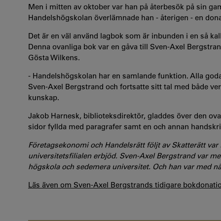
Men i mitten av oktober var han på återbesök på sin gaml
Handelshögskolan överlämnade han - återigen - en donat
Det är en väl använd lagbok som är inbunden i en så kal
Denna ovanliga bok var en gåva till Sven-Axel Bergstr
Gösta Wilkens.
- Handelshögskolan har en samlande funktion. Alla goda
Sven-Axel Bergstrand och fortsatte sitt tal med både ve
kunskap.
Jakob Harnesk, biblioteksdirektör, gladdes över den 
sidor fyllda med paragrafer samt en och annan handskri
Företagsekonomi och Handelsrätt följt av Skatterätt va
universitetsfilialen erbjöd. Sven-Axel Bergstrand var m
högskola och sedemera universitet. Och han var med n
Läs även om Sven-Axel Bergstrands tidigare bokdonation