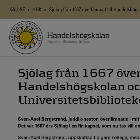
Hoppa
till
Länkstig
KAU.SE
>
HHK
> Sjölag från 1667 överlämnad till Handelshögsk
huvudinnehåll
Sjölag från 1667 över
Handelshögskolan o
Universitetsbibliotek
Sven-Axel Bergstrand, juridik-nestor, överlämnade i mi
Det var 1667 års Sjölag i en fin kapsel, som nu tas väl o
Sven-Axel Bergstrand, uppskattad tidigare kollega, meda