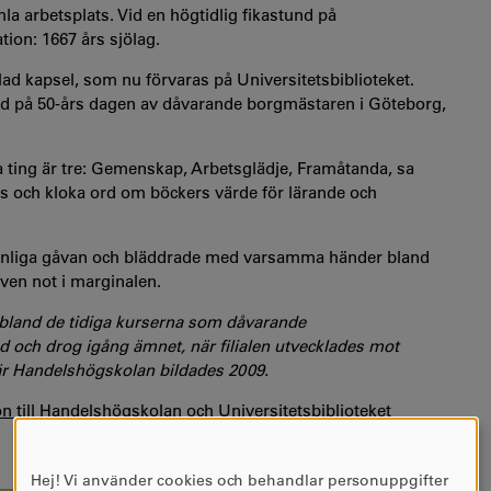
a arbetsplats. Vid en högtidlig fikastund på
ion: 1667 års sjölag.
lad kapsel, som nu förvaras på Universitetsbiblioteket.
and på 50-års dagen av dåvarande borgmästaren i Göteborg,
 ting är tre: Gemenskap, Arbetsglädje, Framåtanda, sa
rs och kloka ord om böckers värde för lärande och
ovanliga gåvan och bläddrade med varsamma händer bland
ven not i marginalen.
r bland de tidiga kurserna som dåvarande
ed och drog igång ämnet, när filialen utvecklades mot
är Handelshögskolan bildades 2009.
 till Handelshögskolan och Universitetsbiblioteket
Hej! Vi använder cookies och behandlar personuppgifter