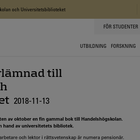
olan och Universitetsbiblioteket
TOPPMENY
FÖR STUDENTER
UTBILDNING
FORSKNING
lämnad till
ch
et
2018-11-13
tten av oktober en fin gammal bok till Handelshögskolan.
m hand av universitetets bibliotek.
rbetare och lektor i rättsvetenskap är numera pensionär.