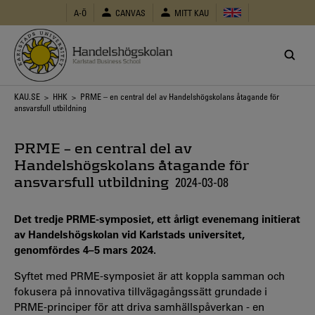
Hoppa
A-Ö
CANVAS
MITT KAU
till
huvudinnehåll
Länkstig
KAU.SE
>
HHK
> PRME – en central del av Handelshögskolans åtagande för
ansvarsfull utbildning
PRME – en central del av
Handelshögskolans åtagande för
ansvarsfull utbildning
2024-03-08
Det tredje PRME-symposiet, ett årligt evenemang initierat
av Handelshögskolan vid Karlstads universitet,
genomfördes 4–5 mars 2024.
Syftet med PRME-symposiet är att koppla samman och
fokusera på innovativa tillvägagångssätt grundade i
PRME-principer för att driva samhällspåverkan - en