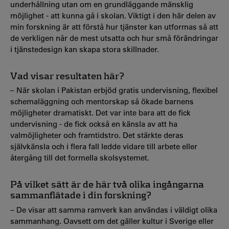
underhållning utan om en grundläggande mänsklig
möjlighet - att kunna gå i skolan. Viktigt i den här delen av
min forskning är att förstå hur tjänster kan utformas så att
de verkligen når de mest utsatta och hur små förändringar
i tjänstedesign kan skapa stora skillnader.
Vad visar resultaten här?
– När skolan i Pakistan erbjöd gratis undervisning, flexibel
schemaläggning och mentorskap så ökade barnens
möjligheter dramatiskt. Det var inte bara att de fick
undervisning - de fick också en känsla av att ha
valmöjligheter och framtidstro. Det stärkte deras
självkänsla och i flera fall ledde vidare till arbete eller
återgång till det formella skolsystemet.
På vilket sätt är de här två olika ingångarna
sammanflätade i din forskning?
– De visar att samma ramverk kan användas i väldigt olika
sammanhang. Oavsett om det gäller kultur i Sverige eller