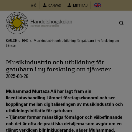
Hoppa
A-Ö
CANVAS
MITT KAU
till
huvudinnehåll
Länkstig
KAU.SE
>
HHK
> Musikindustrin och utbildning för gatubarn i ny forskning om
tjänster
Musikindustrin och utbildning för
gatubarn i ny forskning om tjänster
2025-08-26
Muhammad Murtaza Ali har lagt fram sin
licentiatavhandling i ämnet företagsekonomi och ser
kopplingar mellan digitaliseringen av musikindustrin och
utbildningsinitiativ för gatubarn.
– Tjänster formar mänskliga förmågor och välbefinnande
och det är ofta de praktiska detaljerna som avgör om en
tjänst verkligen blir inkluderande, säger Muhammad.