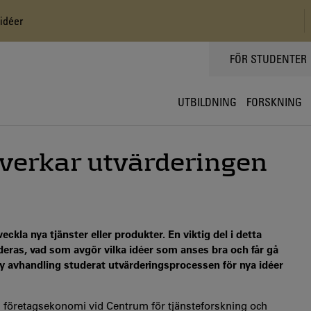
idéer
TOPPMENY
FÖR STUDENTER
UTBILDNING
FORSKNING
verkar utvärderingen
kla nya tjänster eller produkter. En viktig del i detta
ärderas, vad som avgör vilka idéer som anses bra och får gå
ny avhandling studerat utvärderingsprocessen för nya idéer
 i företagsekonomi vid Centrum för tjänsteforskning och