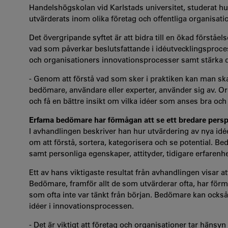
Handelshögskolan vid Karlstads universitet, studerat hu
utvärderats inom olika företag och offentliga organisati
Det övergripande syftet är att bidra till en ökad förstå
vad som påverkar beslutsfattande i idéutvecklingsproce
och organisationers innovationsprocesser samt stärka d
- Genom att förstå vad som sker i praktiken kan man s
bedömare, användare eller experter, använder sig av. Or
och få en bättre insikt om vilka idéer som anses bra och
Erfarna bedömare har förmågan att se ett bredare persp
I avhandlingen beskriver han hur utvärdering av nya idée
om att förstå, sortera, kategorisera och se potential. B
samt personliga egenskaper, attityder, tidigare erfarenhe
Ett av hans viktigaste resultat från avhandlingen visar 
Bedömare, framför allt de som utvärderar ofta, har förmå
som ofta inte var tänkt från början. Bedömare kan också 
idéer i innovationsprocessen.
- Det är viktigt att företag och organisationer tar hänsyn 