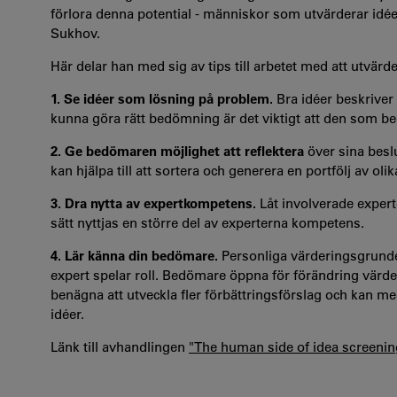
förlora denna potential - människor som utvärderar idéer
Sukhov.
Här delar han med sig av tips till arbetet med att utvärder
1. Se idéer som lösning på problem.
Bra idéer beskriver 
kunna göra rätt bedömning är det viktigt att den som be
2. Ge bedömaren möjlighet att reflektera
över sina beslu
kan hjälpa till att sortera och generera en portfölj av olik
3. Dra nytta av expertkompetens.
Låt involverade expert
sätt nyttjas en större del av experterna kompetens.
4. Lär känna din bedömare.
Personliga värderingsgrunde
expert spelar roll. Bedömare öppna för förändring vär
benägna att utveckla fler förbättringsförslag och kan me
idéer.
Länk till avhandlingen
"The human side of idea screenin