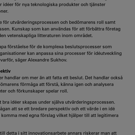
r idéer för nya teknologiska produkter och tjänster
oner.
else för utvärderingsprocessen och bedömarens roll samt
ssen. Kunskap som kan användas för att förbättra företag
en vetenskapliga litteraturen inom området.
kapa förståelse för de komplexa beslutsprocesser som
ganisationer kan anpassa sina processer för idéutveckling
 varför, säger Alexandre Sukhov.
ektiv
r handlar om mer än att fatta ett beslut. Det handlar också
edömarens förmåga att förstå, känna igen och analysera
ter och förkunskaper spelar roll.
att bra idéer skapas under själva utvärderingsprocessen.
gan att se ett bredare perspektiv och ett värde i en idé
komma med egna förslag vilket hjälper till att legitimera
till detta i sitt innovationsarbete annars riskerar man att