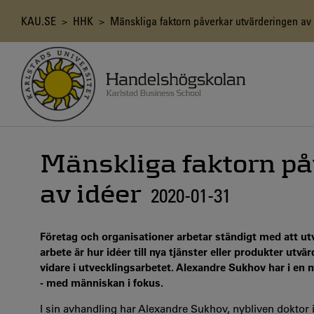
Hoppa
till
Länkstig
KAU.SE
>
HHK
> Mänskliga faktorn påverkar utvärderingen av 
huvudinnehåll
Mänskliga faktorn på
av idéer
2020-01-31
Företag och organisationer arbetar ständigt med att utvec
arbete är hur idéer till nya tjänster eller produkter utv
vidare i utvecklingsarbetet. Alexandre Sukhov har i en 
- med människan i fokus.
I sin avhandling har Alexandre Sukhov, nybliven doktor