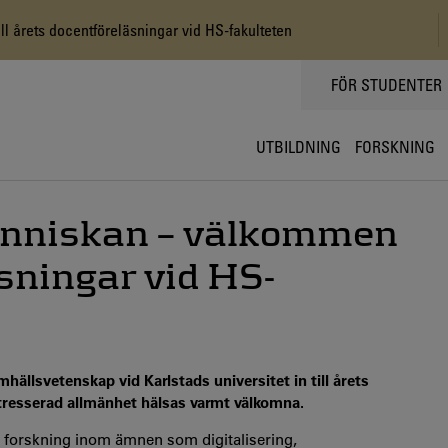
 årets docentföreläsningar vid HS-fakulteten
TOPPMENY
FÖR STUDENTER
UTBILDNING
FORSKNING
änniskan – välkommen
äsningar vid HS-
ällsvetenskap vid Karlstads universitet in till årets
tresserad allmänhet hälsas varmt välkomna.
 forskning inom ämnen som digitalisering,