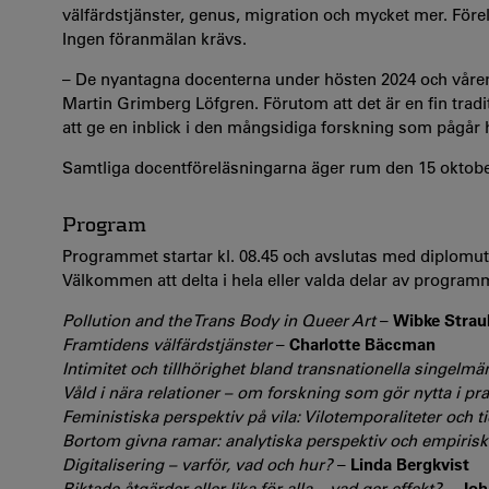
välfärdstjänster, genus, migration och mycket mer. Före
Ingen föranmälan krävs.
– De nyantagna docenterna under hösten 2024 och våren 
Martin Grimberg Löfgren. Förutom att det är en fin traditi
att ge en inblick i den mångsidiga forskning som pågår h
Samtliga docentföreläsningarna äger rum den 15 oktober 
Program
Programmet startar kl. 08.45 och avslutas med diplomut
Välkommen att delta i hela eller valda delar av programm
Pollution and the Trans Body in Queer Art
–
Wibke Strau
Framtidens välfärdstjänster
–
Charlotte Bäccman
Intimitet och tillhörighet bland transnationella singelmä
Våld i nära relationer – om forskning som gör nytta i pr
Feministiska perspektiv på vila: Vilotemporaliteter och t
Bortom givna ramar: analytiska perspektiv och empirisk
Digitalisering – varför, vad och hur?
–
Linda Bergkvist
Riktade åtgärder eller lika för alla – vad ger effekt?
–
Joh