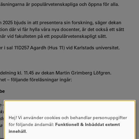
läsningarna är populärvetenskapliga och öppna för alla.
2025 bjuds in att presentera sin forskning, säger dekan
on där vi får hylla våra nya docenter, är det också ett sätt
är vid fakulteten på ett populärvetenskapligt sätt.
i sal 11D257 Agardh (Hus 11) vid Karlstads universitet.
delning kl. 11.45 av dekan Martin Grimberg Löfgren.
et – följande föreläsningar ingår:
be
n
–
Andreas Henriksson
aktiken
–
Helén Olsson
Hej! Vi använder cookies och behandlar personuppgifter
idspolitik
–
Klara Goedecke
Användning
för följande ändamål:
Funktionell & Inbäddat externt
a insikter
–
Alexandre Sukhov
av
innehåll
.
personuppgifter
anna Gustavsson