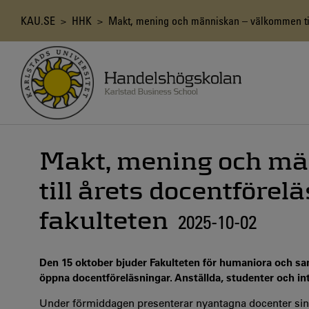
Hoppa
till
Länkstig
KAU.SE
>
HHK
> Makt, mening och människan – välkommen till
huvudinnehåll
Makt, mening och m
till årets docentförel
fakulteten
2025-10-02
Den 15 oktober bjuder Fakulteten för humaniora och samh
öppna docentföreläsningar. Anställda, studenter och in
Under förmiddagen presenterar nyantagna docenter sin