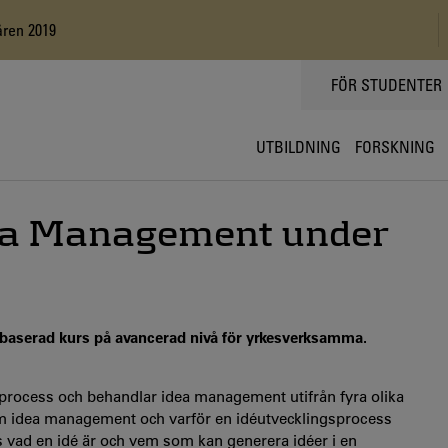
ren 2019
TOPPMENY
FÖR STUDENTER
UTBILDNING
FORSKNING
dea Management under
tbaserad kurs på avancerad nivå för yrkesverksamma.
process och behandlar idea management utifrån fyra olika
om idea management och varför en idéutvecklingsprocess
las vad en idé är och vem som kan generera idéer i en