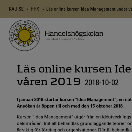
Hoppa
till
Länkstig
KAU.SE
>
HHK
> Läs online kursen Idea Management under vå
huvudinnehåll
Läs online kursen I
våren 2019
2018-10-02
I januari 2019 startar kursen "Idea Management", en nä
Ansökan är öppen till och med den 15 oktober 2018.
Kursen "Idea Management" utgår från en idéutvecklings
delområden. Initialt behandlas grundläggande teorier 
är viktig för företag och organisationer. Därtill behand