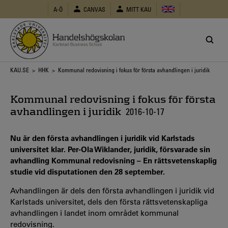
Hoppa
A-Ö
CANVAS
MITT KAU
till
huvudinnehåll
Länkstig
KAU.SE
>
HHK
> Kommunal redovisning i fokus för första avhandlingen i juridik
Kommunal redovisning i fokus för första
avhandlingen i juridik
2016-10-17
Nu är den första avhandlingen i juridik vid Karlstads
universitet klar. Per-Ola Wiklander, juridik, försvarade sin
avhandling Kommunal redovisning – En rättsvetenskaplig
studie vid disputationen den 28 september.
Avhandlingen är dels den första avhandlingen i juridik vid
Karlstads universitet, dels den första rättsvetenskapliga
avhandlingen i landet inom området kommunal
redovisning.