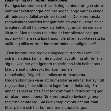
Lagstiftning och rekommendationer
Sveriges kommuner och landsting hanterar årligen stora
summor skattepengar och har sedan länge varit skyldiga
att redovisa utfallet av sin verksamhet. Det kommunala
redovisningsområdet har gått från att vara till stora delar
oreglerat till att ha utvecklats betydligt under de senaste
20 åren. Men dagens reglering är komplicerad och ger
upphov till flera rättsliga frågor, bland annat vilken rättslig
ställning olika normer inom området egentligen har?
- Den kommunala redovisningslagen trädde i kraft 1998
och innan dess fanns inte mycket lagstiftning att förhålla
sig till. Jag har gått igenom regleringen i sin helhet och
bland annat undersökt hur kommunala
redovisningsfrågor behandlas av domstolarna.
Undersökningen visar att domstolarna inte tar hänsyn till
regelverket på det sätt som lagstiftarna tänkte sig. En
annan aspekt är att Rådet för kommunal redovisning ger
ut rekommendationer för kommunal redovisning, men
reglerna är inte lag. Särskilt komplext blir det när man
tittar på om och hur kommunerna uppfyller god