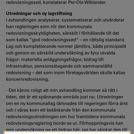
redovisningssed, konstaterar Per-Ola Wiklander.
Utredningar och ny lagstiftning
I avhandlingen analyserar, systematiserar och utvärderar
han regleringen som rör den kommunala
redovisningsskyldigheten, särskilt i förhållande till det
som kallas ”god redovisningssed” – en rättslig standard.
Lag och kompletterande normer jämförs, både principiellt
och genom en särskild undersökning av fyra utvalda
frågor: materiella anläggningsfrågor, bidrag till
infrastruktur, pensionsåtagande och sammanställd
redovisning – det som inom företagsvärlden skulle kallas
koncernredovisning.
- Det känns roligt att min avhandling kommer så rätt i
tiden, det är ett spännande område just nu. Utredningen
om en ny kommunallag lämnades till regeringen förra året
och i våras kom ett betänkande från den kommunala
redovisningsutredningen om hur framtidens kommunala
redovisningsreglering borde se ut. Förhoppningsvis kan
min undersökning ge ett bidrag här, jag har skickat den till