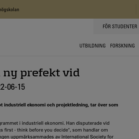
shögskolan
TOPPMENY
FÖR STUDENTER
UTBILDNING
FORSKNING
 ny prefekt vid
22-06-15
t industriell ekonomi och projektledning, tar över som
grammet i industriell ekonomi. Han disputerade vid
s first - think before you decide", som handlar om
lingen uppmärksammades av International Society for