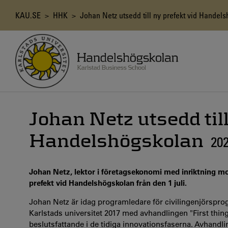
Hoppa
till
Länkstig
KAU.SE
>
HHK
> Johan Netz utsedd till ny prefekt vid Handel
huvudinnehåll
Johan Netz utsedd till
Handelshögskolan
20
Johan Netz, lektor i företagsekonomi med inriktning mo
prefekt vid Handelshögskolan från den 1 juli.
Johan Netz är idag programledare för civilingenjörspro
Karlstads universitet 2017 med avhandlingen "First thing
beslutsfattande i de tidiga innovationsfaserna. Avhand