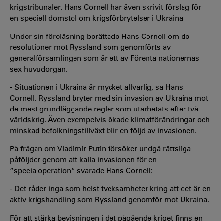
krigstribunaler. Hans Cornell har även skrivit förslag för
en speciell domstol om krigsförbrytelser i Ukraina.
Under sin föreläsning berättade Hans Cornell om de
resolutioner mot Ryssland som genomförts av
generalförsamlingen som är ett av Förenta nationernas
sex huvudorgan.
- Situationen i Ukraina är mycket allvarlig, sa Hans
Cornell. Ryssland bryter med sin invasion av Ukraina mot
de mest grundläggande regler som utarbetats efter två
världskrig. Även exempelvis ökade klimatförändringar och
minskad befolkningstillväxt blir en följd av invasionen.
På frågan om Vladimir Putin försöker undgå rättsliga
påföljder genom att kalla invasionen för en
”specialoperation” svarade Hans Cornell:
- Det råder inga som helst tveksamheter kring att det är en
aktiv krigshandling som Ryssland genomför mot Ukraina.
För att stärka bevisningen i det pågående kriget finns en