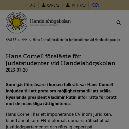
Hoppa
A-Ö
CANVAS
MITT KAU
till
huvudinnehåll
Länkstig
KAU.SE
>
HHK
> Hans Cornell föreläste för juriststudenter vid Handelshögskolan
Hans Cornell föreläste för
juriststudenter vid Handelshögskolan
2023-01-20
Som gästföreläsare i kursen folkrätt var Hans Cornell
inbjuden till att prata om möjligheterna till att ställa
Rysslands president Vladimir Putin inför rätta för brott
mot de mänskliga rättigheterna.
Hans Cornell har ett imponerande CV inom juridiken,
bland annat som FN-diplomat, domare, rättschef på
justitiedepartementet och rättslig expert på