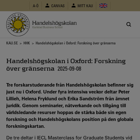
Hoppa
A-Ö
CANVAS
MITT KAU
till
huvudinnehåll
Länkstig
KAU.SE
>
HHK
> Handelshögskolan i Oxford: Forskning över gränserna
Handelshögskolan i Oxford: Forskning
över gränserna
2025-09-08
Tre forskarstuderande från Handelshögskolan befinner sig
just nu i Oxford. Under fyra intensiva veckor deltar Peter
Lillieh, Helena Fryklund och Erika Sandström från ämnet
juridik. Genom seminarier, nätverkande och tillgång till
världsledande resurser hoppas de stärka både sin egen
forskning och Handelshögskolans position på den globala
forskningskartan.
De tre deltar i IECL Masterclass for Graduate Students vid