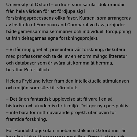
University of Oxford – en kurs som samlar doktorander
från hela världen för att fördjupa sig i
forskningsprocessens olika faser. Kursen, som arrangeras
av Institute of European and Comparative Law, erbjuder
både gemensamma seminarier och individuell fördjupning
utifrån deltagarnas egna forskningsprojekt.
– Vi får möjlighet att presentera vår forskning, diskutera
med professorer och ta del av en enorm mängd litteratur
och databaser som är svåra att komma åt hemma,
berättar Peter Lillieh.
Helena Fryklund lyfter fram den intellektuella stimulansen
och miljön som särskilt värdefull:
– Det är en fantastisk upplevelse att få vara i en så
historisk och akademiskt rik miljö. Det ger nya perspektiv
– inte bara för mitt nuvarande projekt, utan även för
framtida forskning.
För Handelshögskolan innebär vistelsen i Oxford mer än