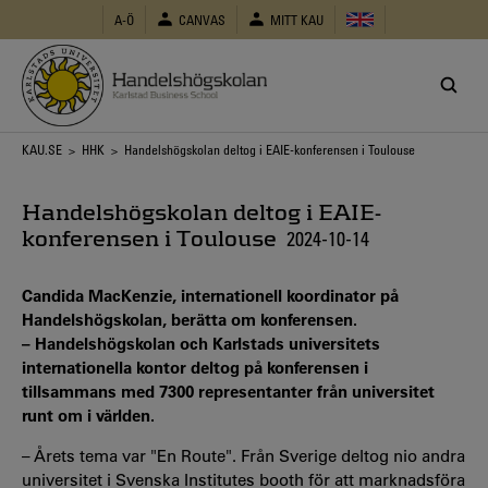
Hoppa
A-Ö
CANVAS
MITT KAU
till
huvudinnehåll
Länkstig
KAU.SE
>
HHK
> Handelshögskolan deltog i EAIE-konferensen i Toulouse
Handelshögskolan deltog i EAIE-
konferensen i Toulouse
2024-10-14
Candida MacKenzie, internationell koordinator på
Handelshögskolan, berätta om konferensen.
– Handelshögskolan och Karlstads universitets
internationella kontor deltog på konferensen i
tillsammans med 7300 representanter från universitet
runt om i världen.
– Årets tema var "En Route". Från Sverige deltog nio andra
universitet i Svenska Institutes booth för att marknadsföra