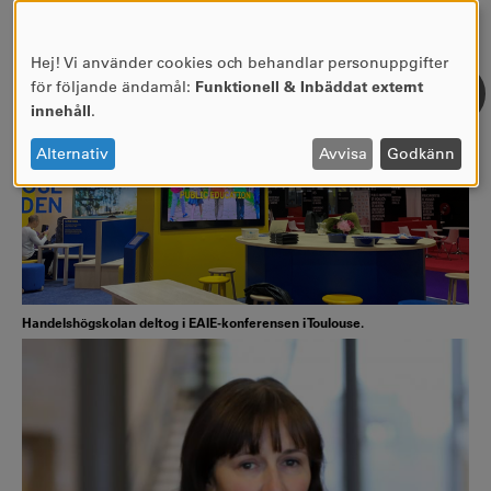
Hej! Vi använder cookies och behandlar personuppgifter
Användning
för följande ändamål:
Funktionell & Inbäddat externt
av
innehåll
.
personuppgifter
och
Alternativ
Avvisa
Godkänn
cookies
Handelshögskolan deltog i EAIE-konferensen i Toulouse.