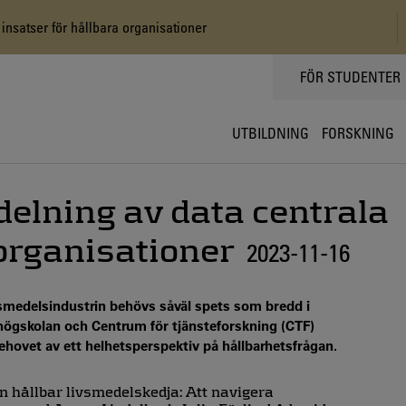
insatser för hållbara organisationer
TOPPMENY
FÖR STUDENTER
UTBILDNING
FORSKNING
 delning av data centrala
 organisationer
2023-11-16
smedelsindustrin behövs såväl spets som bredd i
shögskolan och Centrum för tjänsteforskning (CTF)
hovet av ett helhetsperspektiv på hållbarhetsfrågan.
n hållbar livsmedelskedja: Att navigera