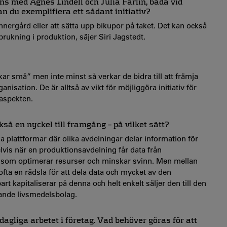
 med Agnes Lindell och Julia Färlin, båda vid
kan du exemplifiera ett sådant initiativ?
nergård eller att sätta upp bikupor på taket. Det kan också
brukning i produktion, säjer Siri Jagstedt.
r små” men inte minst så verkar de bidra till att främja
isation. De är alltså av vikt för möjliggöra initiativ för
saspekten.
å en nyckel till framgång – på vilket sätt?
 plattformar där olika avdelningar delar information för
elvis när en produktionsavdelning får data från
g som optimerar resurser och minskar svinn. Men mellan
ofta en rädsla för att dela data och mycket av den
art kapitaliserar på denna och helt enkelt säljer den till den
erande livsmedelsbolag.
dagliga arbetet i företag. Vad behöver göras för att