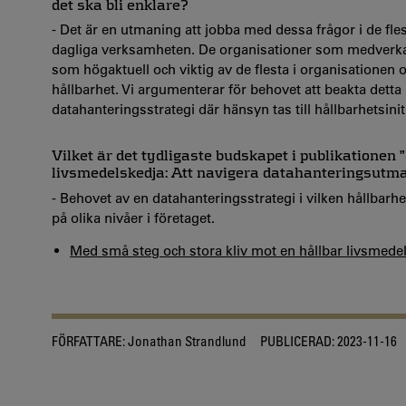
det ska bli enklare?
- Det är en utmaning att jobba med dessa frågor i de fles
dagliga verksamheten. De organisationer som medverkat
som högaktuell och viktig av de flesta i organisationen oc
hållbarhet.
Vi
argumenterar för behovet att beakta detta
datahanteringsstrategi där hänsyn tas till hållbarhetsini
Vilket är det tydligaste budskapet i publikationen
livsmedelskedja: Att navigera datahanteringsutm
- Behovet av en datahanteringsstrategi i vilken hållbarhet
på olika nivåer i företaget.
Med små steg och stora kliv mot en hållbar livsmede
FÖRFATTARE:
Jonathan Strandlund
PUBLICERAD:
2023-11-16