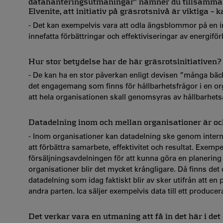
datahanteringsutmaningar” nämner du tillsammans
Elvenite, att initiativ på gräsrotsnivå är viktiga – 
- Det kan exempelvis vara att odla ängsblommor på en in
innefatta förbättringar och effektiviseringar av energiför
Hur stor betydelse har de här gräsrotsinitiativen?
- De kan ha en stor påverkan enligt devisen ”många bäcka
det engagemang som finns för hållbarhetsfrågor i en organ
att hela organisationen skall genomsyras av hållbarhet
Datadelning inom och mellan organisationer är ocks
- Inom organisationer kan datadelning ske genom interna
att förbättra samarbete, effektivitet och resultat. Exemp
försäljningsavdelningen för att kunna göra en planerin
organisationer blir det mycket krångligare. Då finns det 
datadelning som idag faktiskt blir av sker utifrån att en p
andra parten. Ica säljer exempelvis data till ett produc
Det verkar vara en utmaning att få in det här i det 