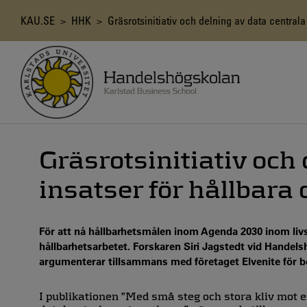
Hoppa
till
Länkstig
KAU.SE
>
HHK
> Gräsrotsinitiativ och delning av data centrala 
huvudinnehåll
Gräsrotsinitiativ och
insatser för hållbara
För att nå hållbarhetsmålen inom Agenda 2030 inom liv
hållbarhetsarbetet. Forskaren Siri Jagstedt vid Handel
argumenterar tillsammans med företaget Elvenite för be
I publikationen ”Med små steg och stora kliv mot e