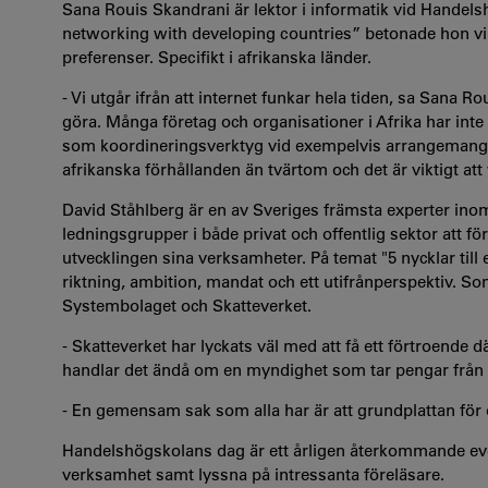
Sana Rouis Skandrani är lektor i informatik vid Handelsh
networking with developing countries” betonade hon vik
preferenser. Specifikt i afrikanska länder.
- Vi utgår ifrån att internet funkar hela tiden, sa Sana 
göra. Många företag och organisationer i Afrika har int
som koordineringsverktyg vid exempelvis arrangemang oc
afrikanska förhållanden än tvärtom och det är viktigt at
David Ståhlberg
är en av Sveriges främsta experter inom 
ledningsgrupper i både privat och offentlig sektor att för
utvecklingen sina verksamheter. På temat "5 nycklar till 
riktning, ambition, mandat och ett utifrånperspektiv. S
Systembolaget och Skatteverket.
- Skatteverket har lyckats väl med att få ett förtroende d
handlar det ändå om en myndighet som tar pengar frå
- En gemensam sak som alla har är att grundplattan för o
Handelshögskolans dag är ett årligen återkommande eve
verksamhet samt lyssna på intressanta föreläsare.