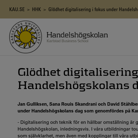
Hoppa
till
Länkstig
KAU.SE
>
HHK
> Glödhet digitalisering i fokus under Handels
huvudinnehåll
Glödhet digitalisering
Handelshögskolans 
Jan Gulliksen, Sana Rouis Skandrani och David Ståhlber
under Handelshögskolans dag som genomfördes på Karl
- Digitalisering och teknik för en hållbar omställning är 
Handelshögskolan, inledningsvis. I våra utbildningar to
som självklarhet, men även med kopplingar till våra utbil