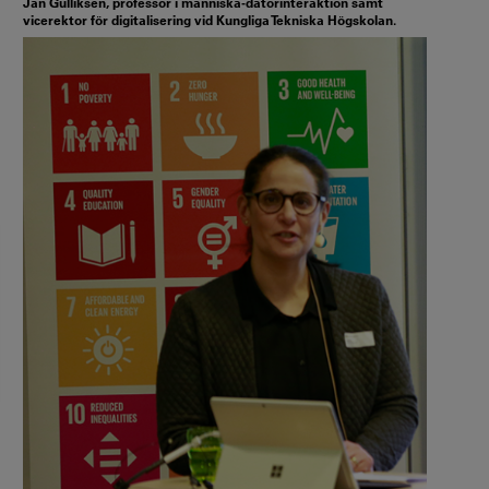
Jan Gulliksen, professor i människa-datorinteraktion samt
vicerektor för digitalisering vid Kungliga Tekniska Högskolan.