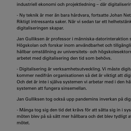
industriell ekonomi och projektledning – där digitaliseri
- Ny teknik är mer än bara hårdvara, fortsatte Johan Net
Riktigt intressanta saker. När vi sedan tar ett helhetst
digitaliseringen skapar.
Jan Gulliksen är professor i människa-datorinteraktion s
Högskolan och forskar inom användbarhet och tillgängligh
hållbar omställning av universitets- och högskolesektorn
arbetet med digitalisering den tid som behövs.
- Digitalisering är verksamhetsutveckling. Vi måste digi
kommer nedifrån organisationen så det är viktigt att digit
Och det är inte i själva systemen vi arbetar med i den h
systemen att fungera sinsemellan.
Jan Gulliksen tog också upp pandemins inverkan på digi
- Många tog sig den tid det krävs för att sätta sig in i 
möten blev på så sätt mer hållbara och det blev tydligt at
mötet.