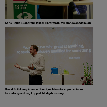
Sana Rouis Skandrani, lektor i informatik vid Handelshögskolan.
David Ståhlberg är en av Sveriges främsta experter inom
förändringsledning kopplat till digitalisering.