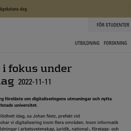
högskolans dag
TOPPMENY
FÖR STUDENTER
UTBILDNING
FORSKNING
 i fokus under
dag
2022-11-11
g föreläste om digitaliseringens utmaningar och nytta
stads universitet.
glödhett idag, sa Johan Netz, prefekt vid
uchar vi digitalisering inom flera områden. Inom informatik
dningar i arbetsvetenskap, juridik, national-, företags- och