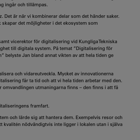
ng ingår och tillämpas.
z. Det är när vi kombinerar delar som det händer saker.
änk skapar det möjligheter i det ekosystem som
amt vicerektor för digitalisering vid Kungliga Tekniska
et till digitala system. På temat ”Digitalisering för
” belyste Jan bland annat vikten av att hela tiden ge
talisera och vidareutveckla. Mycket av innovationerna
alisering får ta tid och att vi hela tiden arbetar med den.
är omvandlingen utmaningarna finns – den finns i att få
taliseringens framfart.
system och lärde sig att hantera dem. Exempelvis resor och
t kvalitén nödvändigtvis inte ligger i lokalen utan i själva