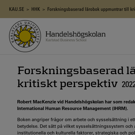
Hoppa
till
Länkstig
KAU.SE
>
HHK
> Forskningsbaserad lärobok uppmuntrar till krit
huvudinnehåll
Forskningsbaserad lä
kritiskt perspektiv
202
Robert MacKenzie vid Handelshögskolan har som redaktö
International Human Resource Management (IHRM).
Boken angriper frågor om arbete och sysselsättning i 
betydelse. Det sätt på vilket sysselsättningssystem och 
institutionella och kulturella faktorer, strategiska oc