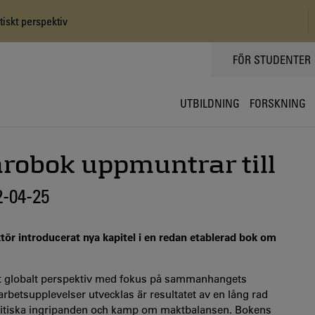
iskt perspektiv
TOPPMENY
FÖR STUDENTER
UTBILDNING
FORSKNING
robok uppmuntrar till
2-04-25
r introducerat nya kapitel i en redan etablerad bok om
ett globalt perspektiv med fokus på sammanhangets
arbetsupplevelser utvecklas är resultatet av en lång rad
h politiska ingripanden och kamp om maktbalansen. Bokens