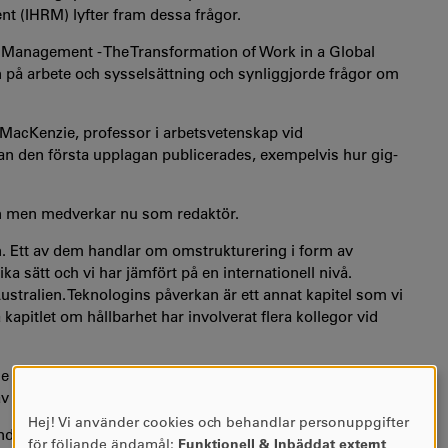
 (IHRM) lyfter fram dessa frågor.
Management - The Transformation of Work in a Global
kan på arbete och sysselsättning och synliggjorde frågor om
 MacKenzie, professor i arbetsvetenskap vid
an den första upplagan publicerades, exempelvis hur gig-
gan men medverkar nu som redaktör.
ken. Ett av dem handlar om omstrukturering i form av
a sätt och vi har jämfört på en internationell nivå.
Australien. Teknologins påverkan är ett annat kapitel som vi
va kapitlet om hållbarhet har involverat flera kollegor vid
e arbete och fritid innehåller mängder av teknologi. Robert
 av många saker.
Hej! Vi använder cookies och behandlar personuppgifter
Användning
randet av teknologi reflekteras av beslut som tas av chefer
för följande ändamål:
Funktionell & Inbäddat externt