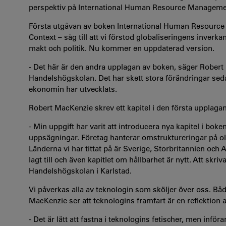
perspektiv på International Human Resource Management
Första utgåvan av boken International Human Resource 
Context – såg till att vi förstod globaliseringens inver
makt och politik. Nu kommer en uppdaterad version.
- Det här är den andra upplagan av boken, säger Robert
Handelshögskolan. Det har skett stora förändringar sed
ekonomin har utvecklats.
Robert MacKenzie skrev ett kapitel i den första uppla
- Min uppgift har varit att introducera nya kapitel i bo
uppsägningar. Företag hanterar omstruktureringar på olik
Länderna vi har tittat på är Sverige, Storbritannien och 
lagt till och även kapitlet om hållbarhet är nytt. Att skri
Handelshögskolan i Karlstad.
Vi påverkas alla av teknologin som sköljer över oss. Båd
MacKenzie ser att teknologins framfart är en reflektion
- Det är lätt att fastna i teknologins fetischer, men infö