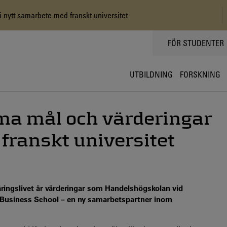
ytt samarbete med franskt universitet
TOPPMENY
FÖR STUDENTER
UTBILDNING
FORSKNING
a mål och värderingar
franskt universitet
ingslivet är värderingar som Handelshögskolan vid
m Business School – en ny samarbetspartner inom