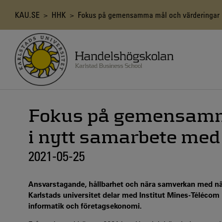
Hoppa
till
Länkstig
KAU.SE
>
HHK
> Fokus på gemensamma mål och värderingar i n
huvudinnehåll
Fokus på gemensamm
i nytt samarbete med 
2021-05-25
Ansvarstagande, hållbarhet och nära samverkan med när
Karlstads universitet delar med Institut Mines-Téléco
informatik och företagsekonomi.