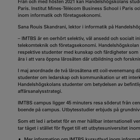
Från och med hösten 2021 kan Handelshögskolans studente
Paris. Institut Mines-Télécom Business School i Paris o
inom informatik och företagsekonomi.
Sana Rouis Skandrani, lektor i informatik på Handelshög
– IMTBS är en oerhört selektiv, väl ansedd och socialt
telekomteknik och företagsekonomi. Handelshögskolan o
respektive studenter med kunskap och färdigheter som bi
ära i att vara öppna lärosäten där utbildning och forskni
I maj anordnade de två lärosätena ett coil-evenemang d
studenter om ledarskap och kommunikation ur ett interku
Handelshögskolans studenter om betydelsen av befintlig
affärsanalysstrategi.
IMTBS campus ligger 45 minuters resa söderut från cent
boende på campus. Utbytesstudier erbjuds på grundniv
Som ett led i arbetet för en mer hållbar internationell
tar tåget i stället för flyget till ett utbytesuniversitet i
Mer information om IMTBS kursutbud inom informati