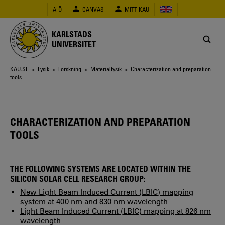
Hoppa
A-Ö
CANVAS
MITT KAU
till
huvudinnehåll
KARLSTADS
UNIVERSITET
Länkstig
KAU.SE
>
Fysik
>
Forskning
>
Materialfysik
> Characterization and preparation
tools
CHARACTERIZATION AND PREPARATION
TOOLS
THE FOLLOWING SYSTEMS ARE LOCATED WITHIN THE
SILICON SOLAR CELL RESEARCH GROUP:
New Light Beam Induced Current (LBIC) mapping
system at 400 nm and 830 nm wavelength
Light Beam Induced Current (LBIC) mapping at 826 nm
wavelength