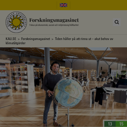
Hoppa
till
huvudinnehåll
Länkstig
KAU.SE
>
Forskningsmagasinet
> Tiden håller på att rinna ut – akut behov av
klimatåtgärder
13
15