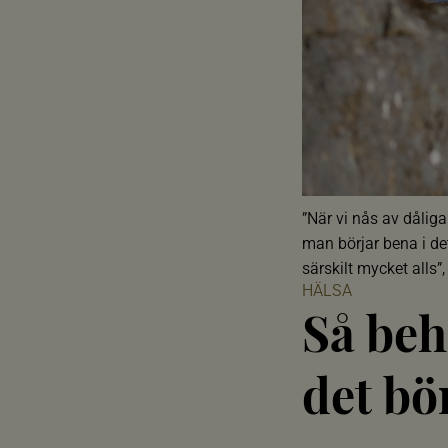
”När vi nås av dåliga
man börjar bena i de
särskilt mycket alls”
HÄLSA
Så beh
det bö