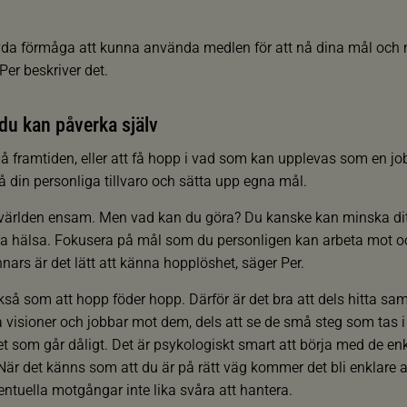
vda förmåga att kunna använda medlen för att nå dina mål och m
Per beskriver det.
du kan påverka själv
på framtiden, eller att få hopp i vad som kan upplevas som en job
på din personliga tillvaro och sätta upp egna mål.
 världen ensam. Men vad kan du göra? Du kanske kan minska ditt
a hälsa. Fokusera på mål som du personligen kan arbeta mot och
nars är det lätt att känna hopplöshet, säger Per.
kså som att hopp föder hopp. Därför är det bra att dels hitta 
visioner och jobbar mot dem, dels att se de små steg som tas i rä
et som går dåligt. Det är psykologiskt smart att börja med de enk
är det känns som att du är på rätt väg kommer det bli enklare at
entuella motgångar inte lika svåra att hantera.