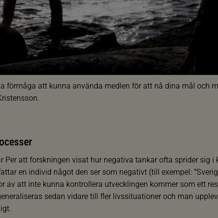
a förmåga att kunna använda medlen för att nå dina mål och mo
 Kristensson.
rocesser
ar Per att forskningen visat hur negativa tankar ofta sprider sig i
attar en individ något den ser som negativt (till exempel: ”Sveri
or av att inte kunna kontrollera utvecklingen kommer som ett res
neraliseras sedan vidare till fler livssituationer och man uppleve
ligt.