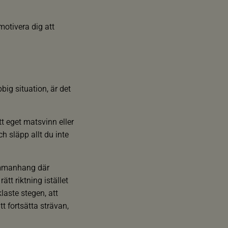
otivera dig att
big situation, är det
 eget matsvinn eller
 släpp allt du inte
sammanhang där
tt riktning istället
laste stegen, att
t fortsätta strävan,