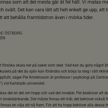
ännas som att det mesta går åt fel håll. Vi matas 
ch svält. Det kan vara lätt att helt enkelt ge upp, att
t att behålla framtidstron även i mörka tider.
LIC ÖSTBORG
MÉN
att försöka skala ner på saker som sker. Vad kan du göra något å
usera på det du själv kan förändra och börja ta steg i rätt rikt
ppfullt, säger Per Kristensson är professor i psykologi på Centru
) vid Karlstads universitet.
kas det en del om hopp och vad det innebär. Per beskriver att de
nt önsketänkande. Det måste finnas ett mål, det behöver också 
finnas en vilja att nå fram. För att ha hopp behöver alla dessa 