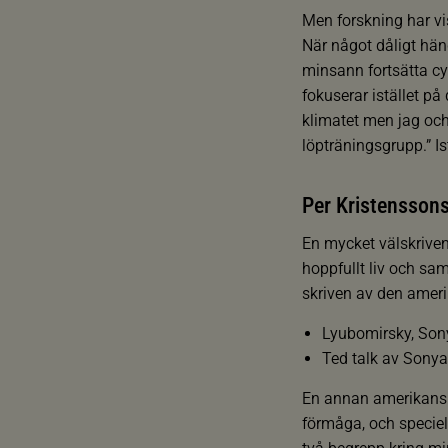
Men forskning har vis
När något dåligt hän
minsann fortsätta cy
fokuserar istället p
klimatet men jag och
löpträningsgrupp.” Is
Per Kristenssons 
En mycket välskriven 
hoppfullt liv och sam
skriven av den amer
Lyubomirsky, Son
Ted talk av Sony
En annan amerikansk 
förmåga, och speciell