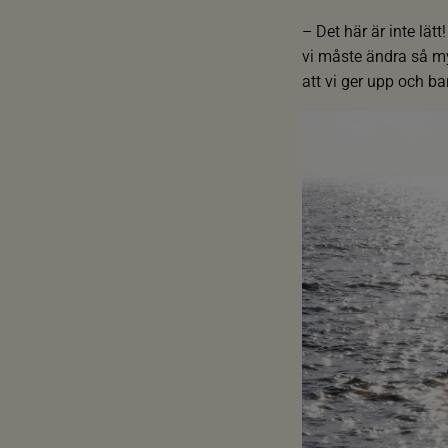
– Det här är inte lät
vi måste ändra så myc
att vi ger upp och b