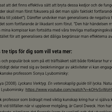
at att det finns effektiva sätt att bryta dessa kedjor och de fu
der skall man först fokusera på det man själv faktiskt fortfarand
kla till jobbet”). Därefter undviker man generalisera de negativa
å det som fortfarande är likadant som förut. ”Den här händelsen m
 mina kompisar kan fortsätta med våra trevliga matlagningskväll
tället för att generalisera det dåliga begränsar man effekterna a
tre tips för dig som vill veta mer:
och populär bok som på ett träffsäkert sätt både förklarar hur v
tidigt delar med sig av beskrivningar av aktiviteter vi kan engag
ikanske professorn Sonya Lyubomirsky:
ya (2008).
Lyckans Verktyg. En vetenskaplig guide till lycka
. Natu
a Lyubomirsky:
https://www.youtube.com/watch?v=kOHvSvWoH
professor som bidragit med viktig kunskap kring hur vi själva 
t vid tillfällen när vi upplever motgång, är Carol Dweck. Hon har 