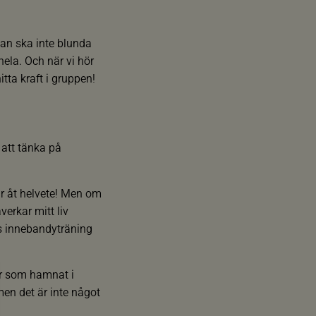
Man ska inte blunda
hela. Och när vi hör
ta kraft i gruppen!
 att tänka på
går åt helvete! Men om
erkar mitt liv
ns innebandyträning
or som hamnat i
men det är inte något