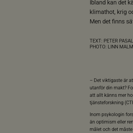
Ibland kan det k
klimathot, krig o
Men det finns sät
TEXT: PETER PASA
PHOTO: LINN MAL
– Det viktigaste är 
utanför din makt? Fok
att allt känns mer ho
tjänsteforskning (CTF
Inom psykologin fors
än optimism eller re
målet och det måste 