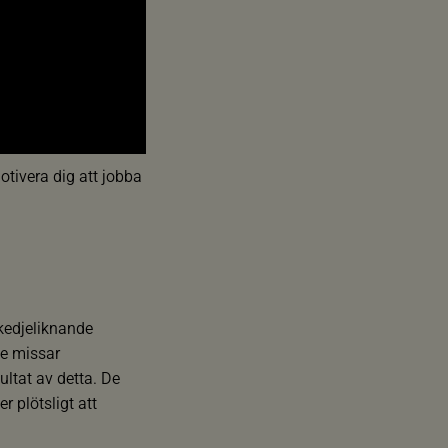
tivera dig att jobba
 kedjeliknande
ge missar
ultat av detta. De
r plötsligt att