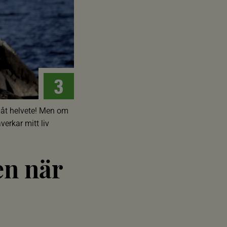
Artikeln berör de globala målen:
3
3. God hälsa och välbefi
r åt helvete! Men om
erkar mitt liv
en när