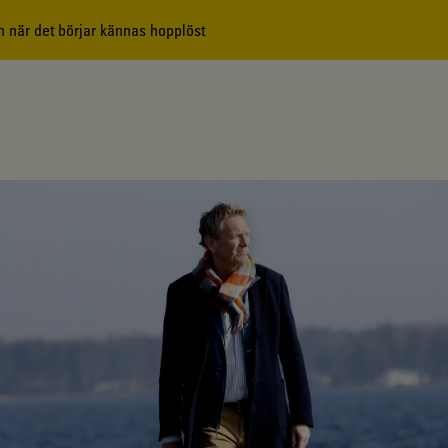
 när det börjar kännas hopplöst