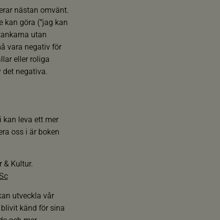
ngerar nästan omvänt.
e kan göra (”jag kan
 tankarna utan
å vara negativ för
ar eller roliga
v det negativa.
i kan leva ett mer
era oss i är boken
r & Kultur.
Sc
kan utveckla vår
blivit känd för sina