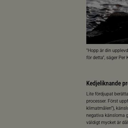
"Hopp är din upplevd
för detta", säger Per
Kedjeliknande p
Lite fördjupat berätt
processer. Först uppf
klimatmålen”), känsl
negativa känslorna ge
väldigt mycket är då