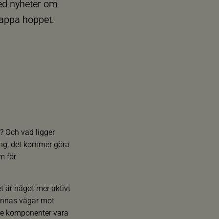
med nyheter om
 tappa hoppet.
t? Och vad ligger
ning, det kommer göra
m för
t är något mer aktivt
finnas vägar mot
tre komponenter vara