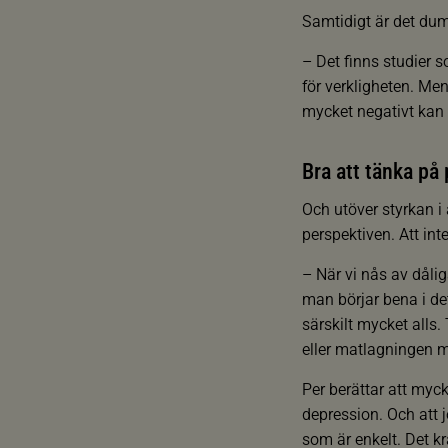
Samtidigt är det dum
– Det finns studier s
för verkligheten. Men
mycket negativt kan 
Bra att tänka på
Och utöver styrkan i
perspektiven. Att int
– När vi nås av dålig
man börjar bena i de
särskilt mycket alls
eller matlagningen m
Per berättar att myc
depression. Och att 
som är enkelt. Det k