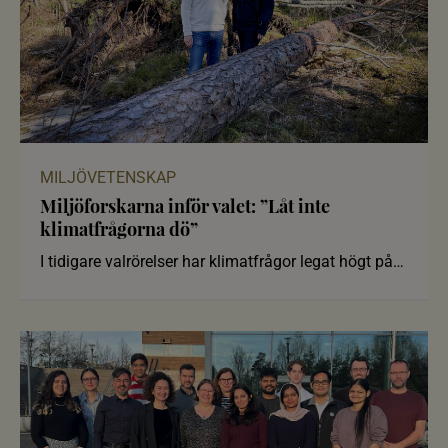
MILJÖVETENSKAP
Miljöforskarna inför valet: ”Låt inte
klimatfrågorna dö”
I tidigare valrörelser har klimatfrågor legat högt på
agendan, men nu